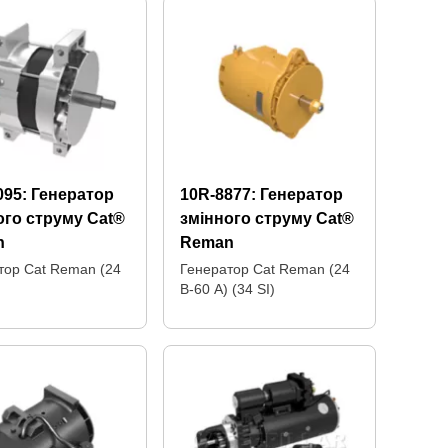
095:
Генератор
10R-8877:
Генератор
ого струму Cat®
змінного струму Cat®
n
Reman
тор Cat Reman (24
Генератор Cat Reman (24
В-60 А) (34 SI)