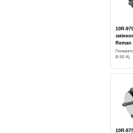
10R-97
змінно
Reman
Генерат
В-50 А)
10R-87