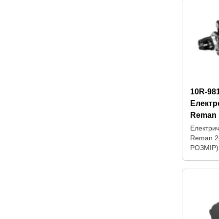
10R-98
Електр
Reman
Електрич
Reman 2
РОЗМІР)