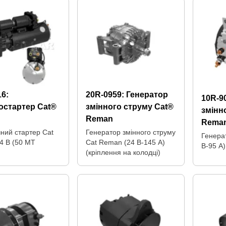
16:
20R-0959:
Генератор
10R-9
остартер Cat®
змінного струму Cat®
змінн
Reman
Rema
ний стартер Cat
Генератор змінного струму
Генера
4 В (50 МТ
Cat Reman (24 В-145 А)
В-95 А)
(кріплення на колодці)