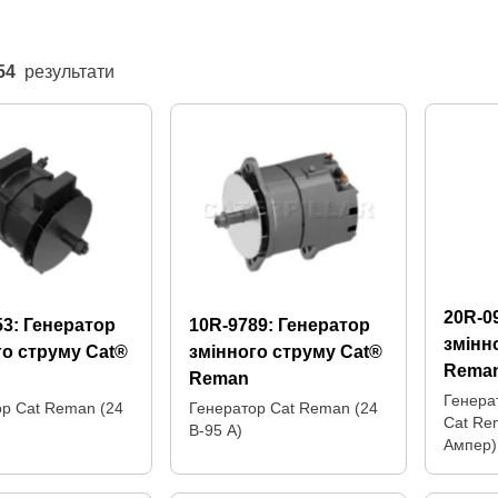
54
результати
20R-0
53:
Генератор
10R-9789:
Генератор
змінн
го струму Cat®
змінного струму Cat®
Rema
Reman
Генера
ор Cat Reman (24
Генератор Cat Reman (24
Cat Re
В-95 А)
Ампер)
панель