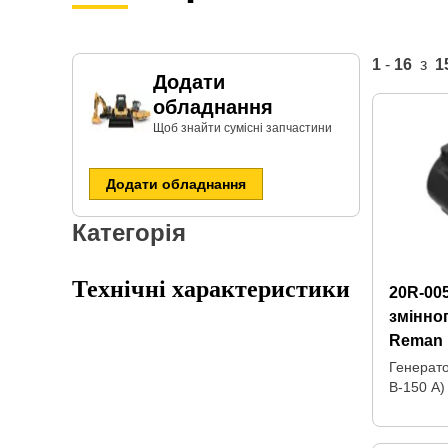
1
-
16
з
1
Додати
обладнання
Щоб знайти сумісні запчастини​
Додати обладнання
Категорія
Технічні характеристики
20R-00
змінно
Reman
Генерат
В-150 А)