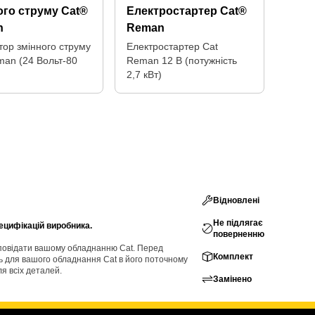
ого струму Cat®
Електростартер Cat®
n
Reman
тор змінного струму
Електростартер Cat
man (24 Вольт-80
Reman 12 В (потужність
2,7 кВт)
Відновлені
Не підлягає
ецифікацій виробника.
поверненню
ідповідати вашому обладнанню Cat. Перед
Комплект
ь для вашого обладнання Cat в його поточному
ля всіх деталей.
Замінено