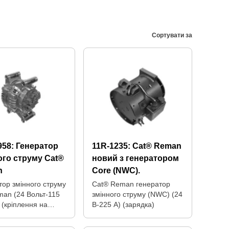
Сортувати за
958:
Генератор
11R-1235:
Cat® Reman
ого струму Cat®
новий з генератором
n
Core (NWC).
тор змінного струму
Cat® Reman генератор
man (24 Вольт-115
змінного струму (NWC) (24
 (кріплення на
В-225 А) (зарядка)
)