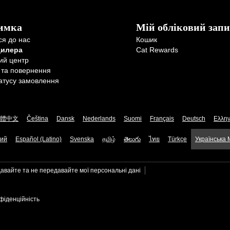
имка
Мій обліковий запи
ся до нас
Кошик
дилера
Cat Rewards
ий центр
 та повернення
атусу замовлення
體中文
Čeština
Dansk
Nederlands
Suomi
Français
Deutsch
Ελλην
кий
Español (Latino)
Svenska
தமிழ்
తెలుగు
ไทย
Türkçe
Українська
авайте та не передавайте мої персональні дані
фіденційність