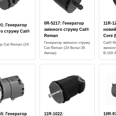
0R-5217:
Генератор
11R-1
91:
Генератор
змінного струму Cat®
новий
го струму Cat®
Reman
Core 
Генератор змінного струму
Cat® R
ор Cat Reman (24
Cat Reman (24 Вольт-35
змінно
Ампер)
В-150 А
55:
Генератор
11R-1022:
10R-9