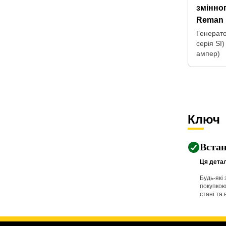
змінно
Reman
Генерат
серія SI)
ампер)
Ключ
Вста
Ця детал
Будь-які
покупкою
стані та