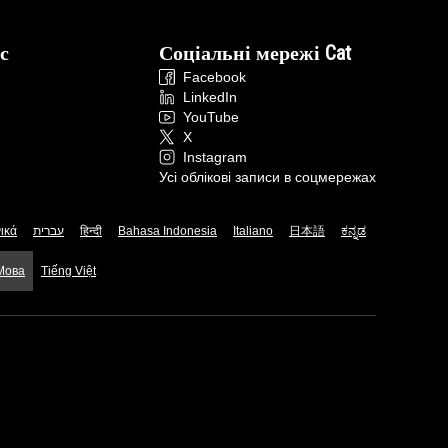
с
Соціальні мережі Cat
Facebook
LinkedIn
YouTube
X
Instagram
Усі облікові записи в соцмережах
ικά
עברית
हिन्दी
Bahasa Indonesia
Italiano
日本語
ಕನ್ನಡ
 Мова
Tiếng Việt