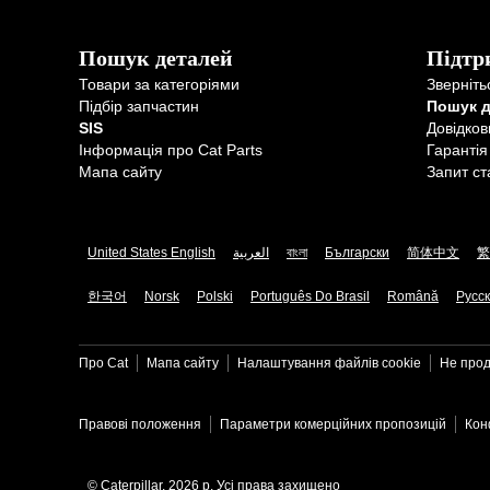
Пошук деталей
Підтр
Товари за категоріями
Зверніть
Підбір запчастин
Пошук 
SIS
Довідков
Інформація про Cat Parts
Гарантія
Мапа сайту
Запит ст
United States English
العربية
বাংলা
Български
简体中文
繁
한국어
Norsk
Polski
Português Do Brasil
Română
Русс
Про Cat
Мапа сайту
Налаштування файлів​ cookie
Не прод
Правові положення
Параметри комерційних пропозицій
Кон
© Caterpillar, 2026 р. Усі права захищено