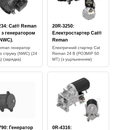
234:
Cat® Reman
20R-3250:
 з генератором
Електростартер Cat®
(NWC).
Reman
eman генератор
Електричний стартер Cat
го струму (NWC) (24
Reman 24 В (РОЗМІР 50
) (зарядка)
МТ) (з ущільненням)
790:
Генератор
0R-4316: