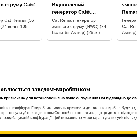
го струму Cat®
Відновлений
змінн
генератор Cat®,
Rema
програма NWC
ор Cat Reman (36
Cat Reman генератор
Генера
 (24 вольт-105
змінного струму (NWC) (24
Cat Re
Вольт-65 Ампер) (26 SI)
Ампер)
новлюється заводом-виробником
ь призначена для встановлення на ваше обладнання Cat відповідно до сп
 зміни в конфігурації виробника можуть призвести до того, що виріб не буде в
 проконсультуйтеся з дилером Cat, щоб переконатися, що ця деталь підходит
 в передбачуваній конфігурації. Цей показник не може гарантувати сумісність д