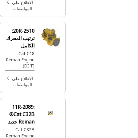
(MEUI)(ADEM
الاطلاع على
4)(TIER 3
المواصفات
EMISSIONS)
(D8T)(TT050)
(TRACTOR-
20R-2510:
TRACK TYPE)
ترتيب المحرك
(W/O BRAKE)
الكامل
(SERVICE
REPLACEMEN
Cat C18
T ONLY)
Reman Engine
(DI-T)
(ACERT™)
(ATTAC) (Tier
الاطلاع على
3)
المواصفات
11R-2089:
®Cat C32B
Reman جديد
مع محرك
Cat C32B
Reman Engine
Core (NWC)