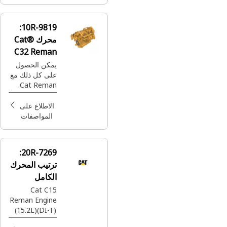
كامل أينما
ووقتما تحتاج
إليها - وكلها
10R-9819:
بسعر بسيط.
محرك Cat®
C32 Reman
يمكن الحصول
على كل ذلك مع
Cat Reman.
أفضل القطع
المصممة من
الاطلاع على
Cat® مع ضمان
المواصفات
كامل أينما
ووقتما تحتاج
إليها - وكلها
20R-7269:
بسعر بسيط.
ترتيب المحرك
الكامل
Cat C15
Reman Engine
(15.2L)(DI-T)
(ATAAC)