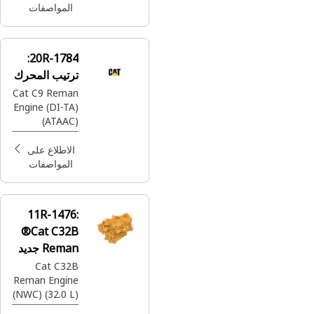
وفقا لمعايير
المواصفات
SAE)
20R-1784:
ترتيب المحرك
Cat C9 Reman
Engine (DI-TA)
(ATAAC)
(ADEM™ 4) (4
Valve) (HEUI -
الاطلاع على
B) (HEP 10)
المواصفات
(Tier 3)
11R-1476:
®Cat C32B
Reman جديد
مع محرك
Cat C32B
Reman Engine
Core (NWC)
(NWC) (32.0 L)
(LRC) (100