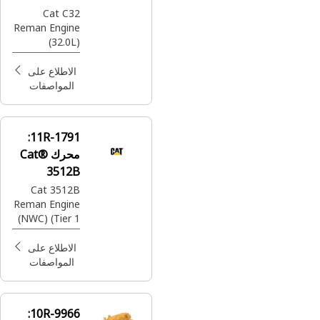
Cat C32
Reman Engine
(32.0L)
(LESSER
REGULATED
الاطلاع على
COUNTRIES)
المواصفات
(W/SOUND)
11R-1791:
محرك Cat®
3512B
Reman جديد
Cat 3512B
Reman Engine
مع قلب
(NWC) (Tier 1
(NWC)
Emissions)
(LRC)
الاطلاع على
المواصفات
10R-9966: