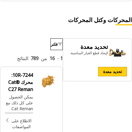
المحركات وكتل المحركات
فلتر
تحديد معدة
لإيجاد قطع الغيار المناسبة.
1
-
16
من
789
النتائج
تحديد معدة
10R-7244:
محرك Cat®
C27 Reman
يمكن الحصول
على كل ذلك مع
Cat Reman.
أفضل القطع
المصممة من
الاطلاع على
Cat® مع ضمان
المواصفات