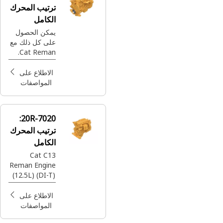
ترتيب المحرك
الكامل
يمكن الحصول
على كل ذلك مع
Cat Reman.
أفضل القطع
المصممة من
الاطلاع على
Cat® مع ضمان
المواصفات
كامل أينما
ووقتما تحتاج
إليها - وكلها
20R-7020:
بسعر بسيط.
ترتيب المحرك
الكامل
Cat C13
Reman Engine
(12.5L) (DI-T)
(ATAAC)
(MEUI-C) (Tier
الاطلاع على
4)
المواصفات