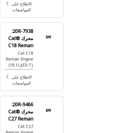
Ton Off
الاطلاع على
Highway
المواصفات
Truck)
20R-7938:
محرك Cat®
C18 Reman
Cat C18
Reman Engine
(18.1L)(DI-T)
(ATAAC)
(MEUI)(TIER 4
الاطلاع على
FINAL
المواصفات
EMISSIONS)
(ADEM 4)
(FORWARD
20R-9466:
EXHAUST)
محرك Cat®
(REAR SUMP)
C27 Reman
(W/CAT
BRAKE) (24V)
Cat C27
(745 AT)
Reman Engine