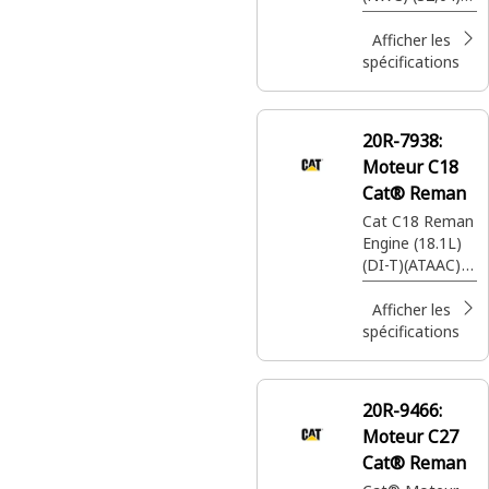
(LRC)
(Tombereau de
Afficher les
chantier de
spécifications
100 tonnes)
20R-7938:
Moteur C18
Cat® Reman
Cat C18 Reman
Engine (18.1L)
(DI-T)(ATAAC)
(MEUI)(TIER 4
FINAL
Afficher les
EMISSIONS)
spécifications
(ADEM 4)
(FORWARD
EXHAUST)(REAR
20R-9466:
SUMP)(W/CAT
Moteur C27
BRAKE) (24V)
(745 AT)
Cat® Reman