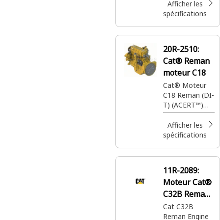
4)(TIER 3
Afficher les
EMISSIONS)
spécifications
(D8T)(TT050)
(TRACTOR-
TRACK TYPE)
20R-2510:
(W/O BRAKE)
Cat® Reman
(SERVICE
REPLACEMENT
moteur C18
ONLY)
Cat® Moteur
C18 Reman (DI-
T) (ACERT™)
(ATTAC) (Tier 3)
Afficher les
spécifications
11R-2089:
Moteur Cat®
C32B Reman
avec noyau
Cat C32B
Reman Engine
(NWC)