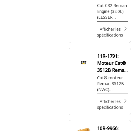
Cat C32 Reman
Engine (32.0L)
(LESSER
REGULATED
COUNTRIES)
Afficher les
(W/SOUND)
spécifications
11R-1791:
Moteur Cat®
3512B Reman
New with
Cat® moteur
Reman 3512B
Core (NWC)
(NWC)
(émissions Tier
1) (LRC)
Afficher les
spécifications
10R-9966: