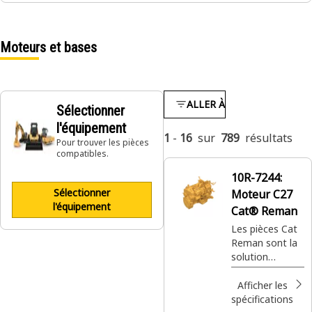
Moteurs et bases
ALLER À
Sélectionner
l'équipement
1
-
16
sur
789
résultats
Pour trouver les pièces
compatibles.
10R-7244:
Sélectionner
Moteur C27
l'équipement
Cat® Reman
Les pièces Cat
Reman sont la
solution
privilégiée. Les
pièces de
Afficher les
qualité
spécifications