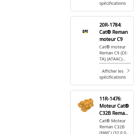
1, carter de
spécifications
volant)
20R-1784:
Cat® Reman
moteur C9
Cat® moteur
Reman C9 (DI-
TA) (ATAAC)
(ADEM™ 4)
(4 soupapes)
Afficher les
(HEUI -B) (HEP
spécifications
10) (Tier 3)
11R-1476:
Moteur Cat®
C32B Reman
avec noyau
Cat® Moteur
Reman C32B
(NWC)
(NWC) (32,0 l)