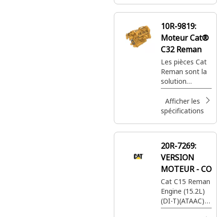
supérieure
Cat® offrent la
même garantie
10R-9819:
complète que
Moteur Cat®
des pièces
neuves, où et
C32 Reman
quand vous en
Les pièces Cat
avez besoin, à
Reman sont la
moindre coût.
solution
privilégiée. Les
pièces de
Afficher les
qualité
spécifications
supérieure
Cat® offrent la
même garantie
20R-7269:
complète que
VERSION
des pièces
neuves, où et
MOTEUR - CO
quand vous en
Cat C15 Reman
avez besoin, à
Engine (15.2L)
moindre coût.
(DI-T)(ATAAC)
(MEUI)(ADEM