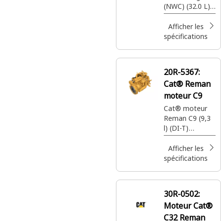
(NWC) (32.0 L)
(LRC) (100 Ton
Off Highway
Afficher les
Truck)
spécifications
20R-5367:
Cat® Reman
moteur C9
Cat® moteur
Reman C9 (9,3
l) (DI-T)
(ATAAC) (MEUI)
(Tier 4)
Afficher les
spécifications
30R-0502:
Moteur Cat®
C32 Reman