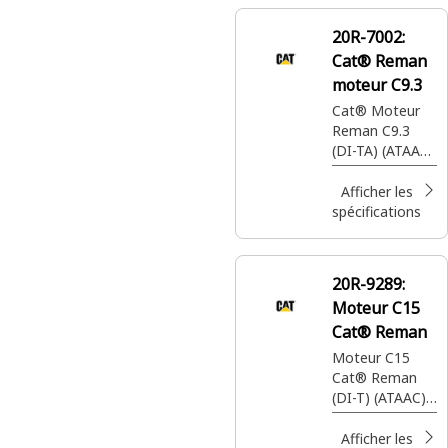
20R-7002:
Cat® Reman
moteur C9.3
Cat® Moteur
Reman C9.3
(DI-TA) (ATAAC)
(Tier 4)
Afficher les
spécifications
20R-9289:
Moteur C15
Cat® Reman
Moteur C15
Cat® Reman
(DI-T) (ATAAC)
(échappement
avant) (SAE n°
Afficher les