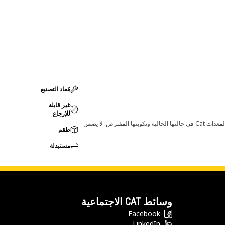
مُعاد التصنيع
غير قابلة
للإرجاع
قد تؤدي أي تغييرات في ضبط الشركة المصنعة إلى عدم ملاءمة المنتج لمعدات Cat لديك. يرجى استشارة وكيل Cat لديك قبل الشراء للتأكد من أن هذه القطعة مناسبة لمعدات Cat في حالتها الحالية وتكوينها المفترض. لا يضمن
طقم
مستبدلة
وسائط CAT الاجتماعية
Facebook
LinkedIn