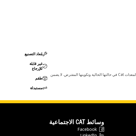
مُعاد التصنيع
غير قابلة
للإرجاع
قد تؤدي أي تغييرات في ضبط الشركة المصنعة إلى عدم ملاءمة المنتج لمعدات Cat لديك. يرجى استشارة وكيل Cat لديك قبل الشراء للتأكد من أن هذه القطعة مناسبة لمعدات Cat في حالتها الحالية وتكوينها المفترض. لا يضمن
طقم
مستبدلة
وسائط CAT الاجتماعية
Facebook
LinkedIn