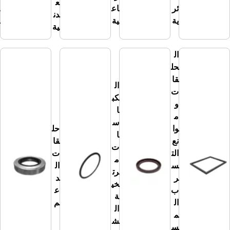
ع
ئر
اع
ك
دن
ية
ية
ل
ية
D
ال
حل
قا
ال
ت
كب
و
ا
م
س
وا
حل
ا
نع
قا
ت
د
الت
ت
م
و
س
ال
رت
ا
ر
د
خي
ر
ب
ع
ة
ال
م
ال
م
ش
س