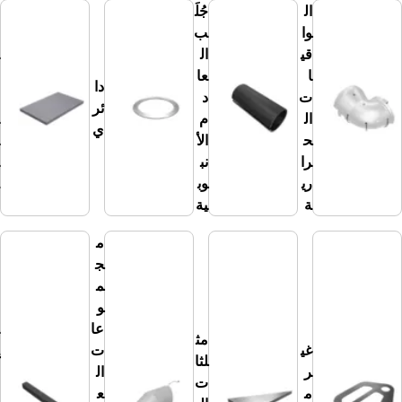
ال
جُلَ
وا
ب
ع
قي
ال
ز
ا
عا
ل
دا
ت
د
ال
ئر
ال
م
ك
ي
ح
الأ
اب
را
نب
ين
ري
وب
ة
ة
ية
م
ج
م
و
م
عا
رب
مث
غي
ت
ع
لثا
ر
ال
-
ت
م
ع
م