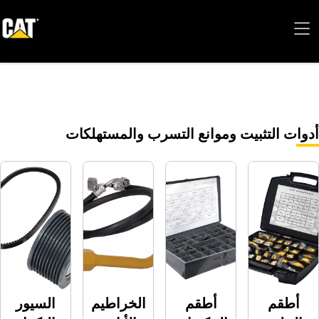
لتثبيت وموانع التسرب و‏المستهلكات
أطقم
الخراطيم
السيور