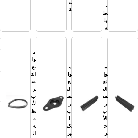
ف
ت
ة
ط
يل
ة
م
وا
م
نع
وا
ت
م
‏‫م
نع
س
وا
وا
الت
ر
نع
نع
س
ب
الت
الت
ر
الن
س
س
ب
وا
ر
ر
لأن
ف
ب
ب
ظ
ذ
الأ
ال
م
وأ
خ
كب
ة
لو
ر
ير
ال
اح