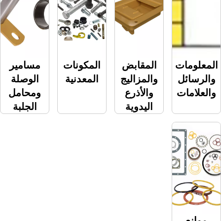
ات
المقابض
المكونات
مسامير
ئل
والمزاليج
المعدنية
الوصلة
ات
والأذرع
ومحامل
اليدوية
الجلبة