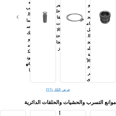
ي
و
ير
ب
م
حل
ال
ح
قا
ما
ام
ت
س
ل
الا
ك
ال
حت
و
ج
جا
م
لب
ز
ك
ة
ون
الأ
اته
خ
ا
ر
ى
عرض الكل (11)
تسرب والحشيات والحلقات الدائرية
أ