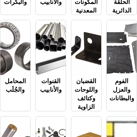
المكونات
والأنابيب
والبكرات
ة
المعدنية
القضبان
القنوات
المحامل
ل
واللوحات
والأنابيب
والجُلَب
ات
وكتائف
الزاوية