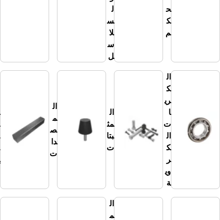
ح
ل
ك
س
م
لا
س
ل
ال
ك
ري
ال
ال
ا
ال
م
م
ت
مث
ف
ص
ال
بتا
ات
دا
ك
ت
ي
ت
ر
ح
وي
ة
ال
م