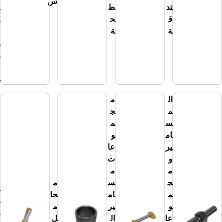
س
تد
ط
ط
ق
ح
ر
ة
ة
ال
خ
ار
ج
ي
ال
م
م
ج
س
م
ام
و
ير
عا
و
ت
م
م
م
ج
س
م
س
م
ام
حا
ام
و
ير
م
ير
عا
ال
ل