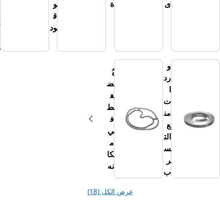
ى
ة
و
ال
ق
ز
ود
جا
ج
و
يُ
رد
ض
ا
غ
ت
ط
من
ف
ع
ي
الت
م
س
كا
ر
نه
ب
عرض الكل (18)