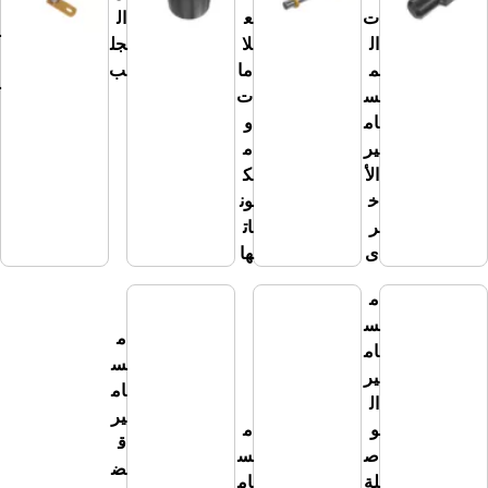
ال
ت
ع
ال
و
ال
لا
جل
ص
م
ما
ب
لة
س
ت
ام
و
ير
م
الأ
ك
خ
ون
ر
ات
ى
ها
م
س
م
ام
س
ير
ام
ال
ير
و
م
ق
ص
س
ض
لة
ام