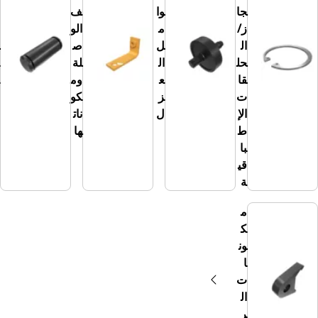
جا
وا
ف
ز/
م
الو
م
ال
ل
ص
س
حل
ال
لة
ام
قا
ع
وم
ير
ت
ز
كو
الإ
ل
نات
ط
ها
با
قي
ة
م
ك
ون
ا
ت
ال
ر