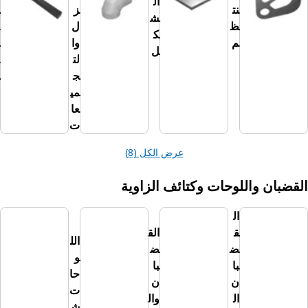
ال
نت
ز
س
ش
ظ
ل
ت
ك
م
وا
ط
ل
لت
ي
ج
ل
مي
عا
ت
عرض الكل (8)
واللوحات وكتائف الزاوية
ال
ق
الق
الل
ض
ض
و
با
با
حا
ن
ن
ت
الل
ال
وال
ش
و