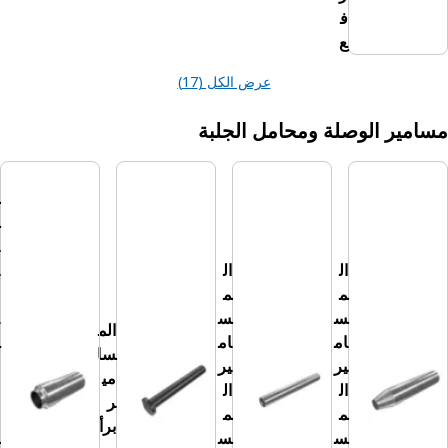
ف
ع
عرض الكل (17)
لوصلة ومحامل الجلبة
ال
م
س
ام
ال
ال
ير
م
م
مت
س
س
ع
الم
ام
ام
د
سا
ير
ير
د
مي
ال
ال
ة
ر
م
م
ال
برأ
س
س
قُ