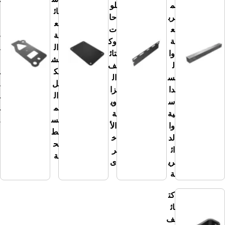
م
لو
ائ
حا
رب
حا
ع
ت
ع
ت
ة
غي
ة
وك
ال
ر
وا
تائ
ش
ال
ل
ف
ك
من
س
ال
ل
ت
دا
زا
ال
ظ
س
وي
م
م
ية
ة
س
ة
وا
الأ
ط
لد
خ
ح
ائ
ر
ة
ري
ى
ة
كت
ائ
ف