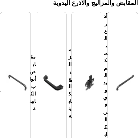
المزاليج والأذرع اليدوية
أذ
ر
ع
ال
ت
م
ح
مق
ز
مق
ك
ب
ال
اب
م
ض
ي
ض
ال
الم
ج
أبوا
يد
س
ال
ب
و
ك
ك
الك
ي
بال
اب
ابين
ف
كاب
ين
ة
ي
ينة
ة
ال
ك
اب