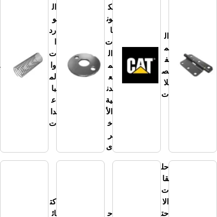
ك
ال
ون
و
ا
رد
ال
ت
ا
م
ال
ت
الي
ف
م
وا
ايا
ص
ع
لم
ت
لا
دن
با
ت
ية
ع
الأ
دا
خ
ت
ر
ى
حل
قا
ت
الا
كت
حت
ح
ائ