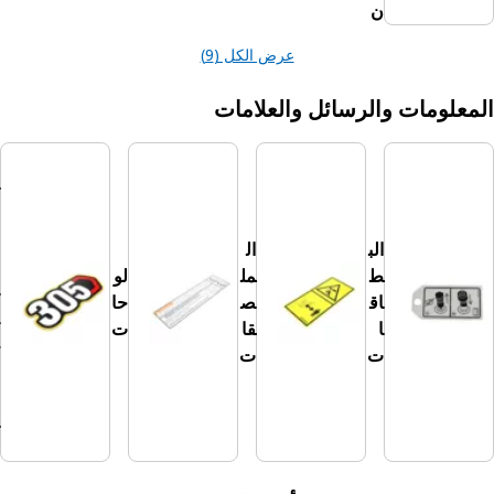
ن
عرض الكل (9)
ت والرسائل والعلامات
م
كو
نا
ت
الب
ال
الت
ط
مل
لو
عر
اق
ص
حا
ي
ا
قا
ت
ف
ت
ت
الأ
خ
ر
ى