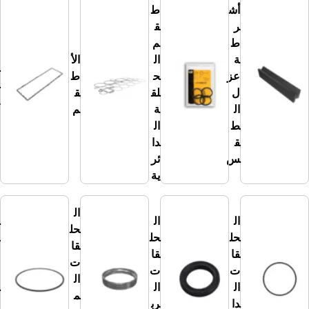
أش
ط
ر
ق
ط
م
ال
ة
ال
الأ
ح
عز
ح
ط
ش
ل
لق
ق
يا
ال
ة
م
ت
ط
ال
ق
دا
س
ئر
ية
ال
ال
ال
ال
حل
حل
حل
حل
قا
قا
قا
قا
ت
ت
ت
ت
عل
ال
ال
ال
ى
م
دا
رب
ش