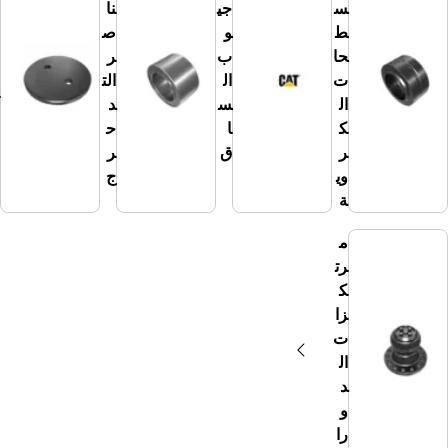
س
جي
نا
ط
و
ص
ما
حا
ب
ر
س
ت
ال
الت
كا
ال
س
د
ت
ك
ا
ح
ر
ق
ر
وي
ج
ة
م
رت
ك
زا
ت
ال
د
و
را