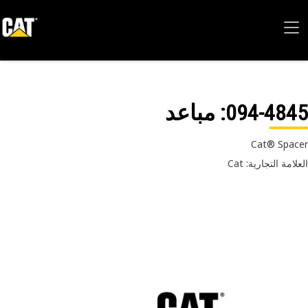
094-48
: مباعد
Cat® Spa
امة التجارية: Cat