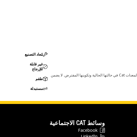
مُعاد التصنيع
غير قابلة
للإرجاع
قد تؤدي أي تغييرات في ضبط الشركة المصنعة إلى عدم ملاءمة المنتج لمعدات Cat لديك. يرجى استشارة وكيل Cat لديك قبل الشراء للتأكد من أن هذه القطعة مناسبة لمعدات Cat في حالتها الحالية وتكوينها المفترض. لا يضمن
طقم
مستبدلة
وسائط CAT الاجتماعية
Facebook
LinkedIn