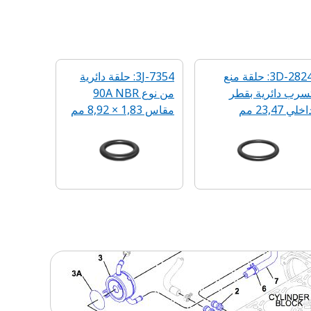
3D-2824: حلقة منع
3J-7354: حلقة دائرية
تسرب دائرية بقطر
من نوع 90A NBR
اخلي 23,47 مم
مقاس 1,83 × 8,92 مم