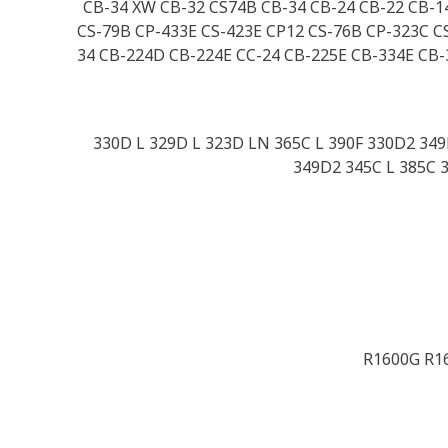
CB-34 XW CB-32 CS74B CB-34 CB-24 CB-22 CB-1
CS-79B CP-433E CS-423E CP12 CS-76B CP-323C C
34 CB-224D CB-224E CC-24 CB-225E CB-334E CB
330D L 329D L 323D LN 365C L 390F 330D2 34
349D2 345C L 385C
R1600G R16