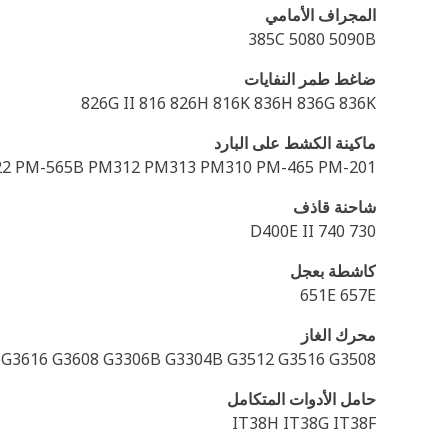
المجراف الأمامي
385C 5080 5090B
ضاغط طمر النفايات
826G II 816 826H 816K 836H 836G 836K
ماكينة الكشط على البارد
2 PM-565B PM312 PM313 PM310 PM-465 PM-201
شاحنة قاذف
D400E II 740 730
كاشطة بعجل
651E 657E
محرك الغاز
 G3616 G3608 G3306B G3304B G3512 G3516 G3508
حامل الأدوات المتكامل
IT38H IT38G IT38F