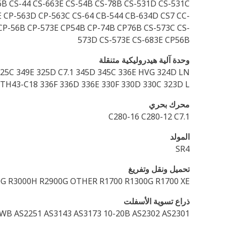
6B CS-44 CS-663E CS-54B CS-78B CS-531D CS-531C
E CP-563D CP-563C CS-64 CB-544 CB-634D CS7 CC-
CP-56B CP-573E CP54B CP-74B CP76B CS-573C CS-
573D CS-573E CS-683E CP56B
وحدة آلية هيدروليكية متنقلة
25C 349E 325D C7.1 345D 345C 336E HVG 324D LN
H43-C18 336F 336D 336E 330F 330D 330C 323D L
محرك بحري
C280-16 C280-12 C7.1
المولد
SR4
تحميل ونقل وتفريغ
00G R3000H R2900G OTHER R1700 R1300G R1700 XE
ذراع تسوية الأسفلت
0WB AS2251 AS3143 AS3173 10-20B AS2302 AS2301