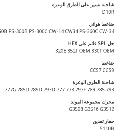
شاحنة تسير على الطرق الوعرة
D10R
ضاغط هوائي
150B PS-300B PS-300C CW-14 CW34 PS-360C CW-34
حل SPL قائم على HEX
320E 352F OEM 330F OEM
ضاغط
CCS7 CCS9
شاحنة الطرق الوعرة
777G 785D 789D 793D 777 773 793F 789 785 793
محرك مجموعة المولد
G3508 G3516 G3512
حفار تعدين
5110B