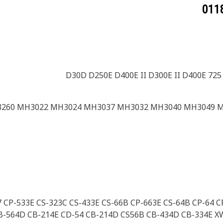
D30D D250E D400E II D300E II D400E 725
260 MH3022 MH3024 MH3037 MH3032 MH3040 MH3049 
7 CP-533E CS-323C CS-433E CS-66B CP-663E CS-64B CP-64 
CB-564D CB-214E CD-54 CB-214D CS56B CB-434D CB-334E X