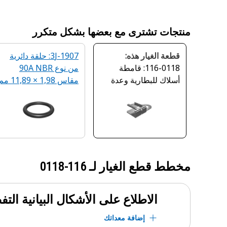
منتجات تشترى مع بعضها بشكل متكرر
قطعة الغيار هذه:
3J-1907: حلقة دائرية
116-0118: قامطة
من نوع 90A NBR
أسلاك للبطارية وعدة
مقاس ‏1,98 × 11,89 مم
التوصيلات الكهربية
مخطط قطع الغيار لـ
116-0118
الاطلاع على الأشكال البيانية الت
إضافة معداتك