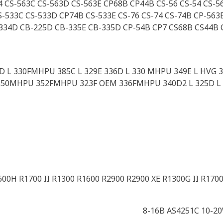
4 CS-563C CS-563D CS-563E CP68B CP44B CS-56 CS-54 CS-5
S-533C CS-533D CP74B CS-533E CS-76 CS-74 CS-74B CP-563
-334D CB-225D CB-335E CB-335D CP-54B CP7 CS68B CS44B 
9D L 330FMHPU 385C L 329E 336D L 330 MHPU 349E L HVG 3
 350MHPU 352FMHPU 323F OEM 336FMHPU 340D2 L 325D L T
00H R1700 II R1300 R1600 R2900 R2900 XE R1300G II R17
8-16B AS4251C 10-2