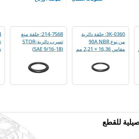
3K-0360: حلقة دائرية
214-7568: حلقة منع
من نوع 90A NBR
تسرب دائرية-STOR
‬
مقاس ‏16,36 × 2,21 مم
‏(SAE 9/16-18)
د
فصيلية للقطع