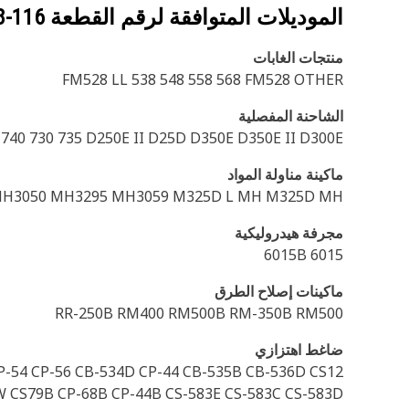
الموديلات المتوافقة لرقم القطعة
116-0118
منتجات الغابات
FM528 LL 538 548 558 568 FM528 OTHER
الشاحنة المفصلية
 740 730 735 D250E II D25D D350E D350E II D300E
ماكينة مناولة المواد
MH3050 MH3295 MH3059 M325D L MH M325D MH
مجرفة هيدروليكية
6015 6015B
ماكينات إصلاح الطرق
RR-250B RM400 RM500B RM-350B RM500
ضاغط اهتزازي
CP-54 CP-56 CB-534D CP-44 CB-535B CB-536D CS12
W CS79B CP-68B CP-44B CS-583E CS-583C CS-583D