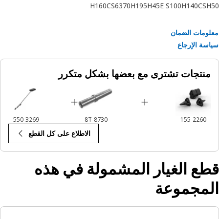
H160CS
63
70
H195
H45E S
100
H140CS
H
ومات الضمان
سة الإرجاع
منتجات تشترى مع بعضها بشكل متكرر
550-3269
8T-8730
155-2260
الاطلاع على كل القطع
ع الغيار المشمولة في هذه
لمجموعة