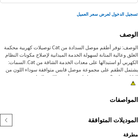
يل الدخول لعرض سعر العميل
لوصف
الوصف: توفر أطقم موصل السدادة من Cat توصيلات كهربية محكمة
لق وعالية المتانة لسهولة الخدمة الميدانية لإصلاح مكونات النظام
الكهربي أو استبدالها على معدات الخدمة الشاقة من Cat. السمات:
مل الطقم على مجموعة موصل قابس متوافقة سوداء اللون من
النايلون ذات 3 سنون وقفل إسفين أخضر اللون. التطبيق: تستخدم
طقم لخدمة موصلات السدادة أو استبدالها. ارجع إلى دليل المالك
بك أو اتصل بوكيل Cat المحلي لمعرفة المزيد من المعلومات.
مواصفات
موديلات المتوافقة
رقة