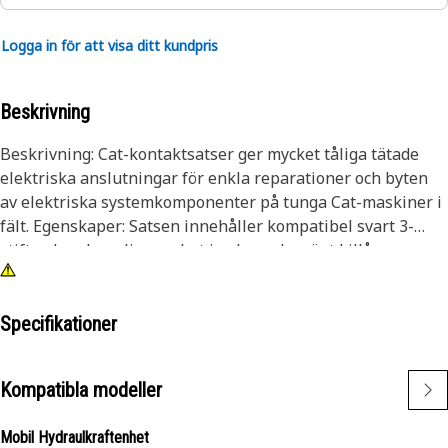
Logga in för att visa ditt kundpris
Beskrivning
Beskrivning: Cat-kontaktsatser ger mycket tåliga tätade
elektriska anslutningar för enkla reparationer och byten
av elektriska systemkomponenter på tunga Cat-maskiner i
fält. Egenskaper: Satsen innehåller kompatibel svart 3-
stifts pluggkopplingsenhet i nylon och grönt killås.
Tillämpning: Satserna används för att serva eller byta ut
kontakter. Läs användarhandboken eller kontakta Cat-
återförsäljaren för mer information.
Specifikationer
Kompatibla modeller
Mobil Hydraulkraftenhet