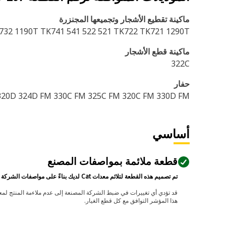
ماكينة تقطيع الأشجار وتجميعها المجنزرة
K732 1190T TK741 541 522 521 TK722 TK721 1290T
ماكينة قطع الأشجار‬
322C
حفار
320D 324D FM 330C FM 325C FM 320C FM 330D FM
أساسي
قطعة ملائمة بمواصفات المصنع
تم تصميم هذه القطعة لتلائم معدات Cat لديك بناءً على مواصفات الشركة المصنعة.
هذا المؤشر التوافق مع كل قطع الغيار.