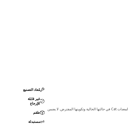
مُعاد التصنيع
غير قابلة
للإرجاع
قد تؤدي أي تغييرات في ضبط الشركة المصنعة إلى عدم ملاءمة المنتج لمعدات Cat لديك. يرجى استشارة وكيل Cat لديك قبل الشراء للتأكد من أن هذه القطعة مناسبة لمعدات Cat في حالتها الحالية وتكوينها المفترض. لا يضمن
طقم
مستبدلة