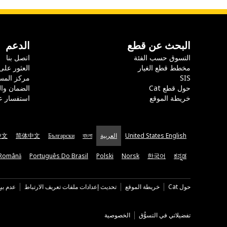
البحث عن قطع
الدعم
التسوق حسب الفئة
اتصل بنا
مخطط قطع الغيار
العثور على
SIS
مركز المس
حول قطع Cat
الضمان وا
خريطة الموقع
استفسار ع
United States English
العربية
বাংলা
Български
简体中文
中文
Română
Português Do Brasil
Polski
Norsk
한국어
ಕನ್ನಡ
حول Cat
خريطة الموقع
تحديث إعدادات ملفات تعريف الارتباط
عدم بي
تفضيلاتي في التسوُّق
الخصوصية