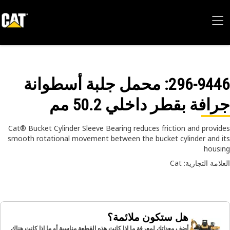
296-94
: محمل جلبة أسطوانة
افة بقطر داخلي 50.2 مم
Cat® Bucket Cylinder Sleeve Bearing reduces friction and provi
smooth rotational movement between the bucket cylinder and 
hous
امة التجارية: Cat
هل ستكون ملائمة؟
أضف معداتك لمعرفة ما إذا كانت هذه القطعة مناسبة أو ما إذا كانت هناك