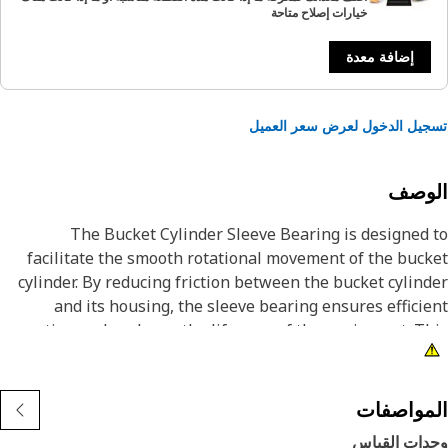
خيارات إصلاح متاحة
إضافة معدة
يل الدخول لعرض سعر العميل
لوصف
The Bucket Cylinder Sleeve Bearing is designed
facilitate the smooth rotational movement of the buc
cylinder. By reducing friction between the bucket cylin
and its housing, the sleeve bearing ensures effici
operation and prolongs the lifespan of the equipment. T
bearing helps in maintaining the alignment and stability
the bucket cylinder, contributing to the overall performa
and reliability of the equipme
مواصفات
دات القياس