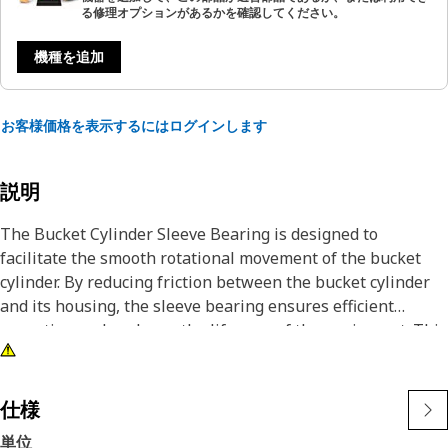
る修理オプションがあるかを確認してください。
機種を追加
お客様価格を表示するにはログインします
説明
The Bucket Cylinder Sleeve Bearing is designed to
facilitate the smooth rotational movement of the bucket
cylinder. By reducing friction between the bucket cylinder
and its housing, the sleeve bearing ensures efficient
operation and prolongs the lifespan of the equipment. This
bearing helps in maintaining the alignment and stability of
the bucket cylinder, contributing to the overall performance
and reliability of the equipment.
仕様
単位