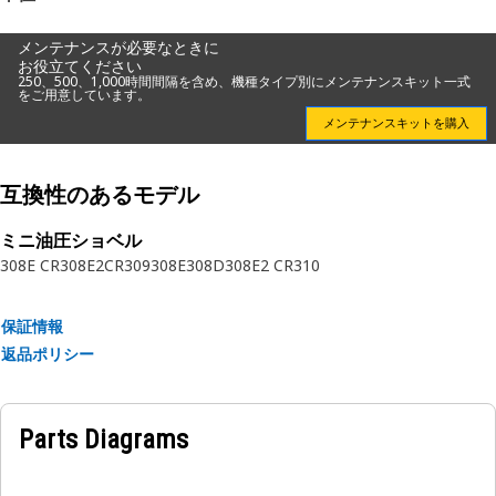
Attributes:
• Reduces vibrations in the cylinder system.
メンテナンスが必要なときに
• Tight tolerances for accurate fitment.
お役立てください
• Reduced friction for smooth operation.
250、500、1,000時間間隔を含め、機種タイプ別にメンテナンスキット一式
をご用意しています。
メンテナンスキットを購入
Applications:
The Bucket Cylinder Sleeve Bearing is positioned within
the bucket cylinder assembly, positioned between the
互換性のあるモデル
bucket cylinder and its housing to facilitate smooth
rotational movement and reduce friction in equipment
ミニ油圧ショベル
308E CR
308E2CR
309
308E
308D
308E2 CR
310
applications.
保証情報
返品ポリシー
Parts Diagrams