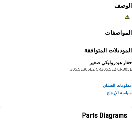
لوصف
مواصفات
موديلات المتوافقة
ار هيدروليكي صغير
305.5E
305E2 CR
305.5E2 CR
30
ومات الضمان
سة الإرجاع
Parts Diagrams