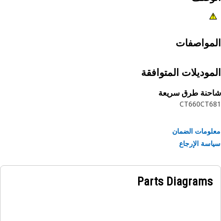
مواصفات
موديلات المتوافقة
حنة طرق سريعة
CT660
CT6
ومات الضمان
سة الإرجاع
Parts Diagrams