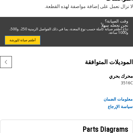
نزال نعمل على إضافة مواصفة لهذه القطعة.
وقت الصيانة؟
نحن نجعله سهلاً
تتاح أطقم صيانة كاملة حسب نوع المعدة، بما في ذلك الفواصل الزمنية 250، و500،
و1000 ساعة.
أطقم صيانة للورشة
موديلات المتوافقة
رك بحري
351
ومات الضمان
سة الإرجاع
Parts Diagrams