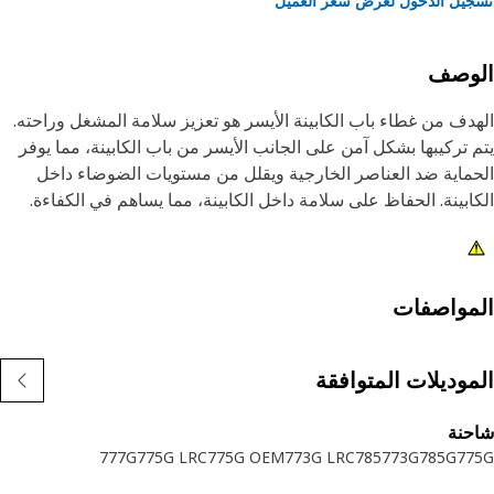
يل الدخول لعرض سعر العميل
لوصف
دف من غطاء باب الكابينة الأيسر هو تعزيز سلامة المشغل وراحته.
 تركيبها بشكل آمن على الجانب الأيسر من باب الكابينة، مما يوفر
ماية ضد العناصر الخارجية ويقلل من مستويات الضوضاء داخل
ابينة. الحفاظ على سلامة داخل الكابينة، مما يساهم في الكفاءة.
ات:
يكل قوي للمتانة.
ماية فعالة من الطقس والحطام.
مواصفات
عزز الجماليات العامة للمقصورة.
موديلات المتوافقة
طبيقات:
تصميم غطاء باب الكابينة الأيسر المستخدم في الكابينة لتغطية
حنة
انب الأيسر من باب الكابينة، مما يضمن الحماية من العناصر
777G
775G LRC
775G OEM
773G LRC
785
773G
785G
77
ارجية، وتقليل الضوضاء، وتعزيز راحة المشغل.