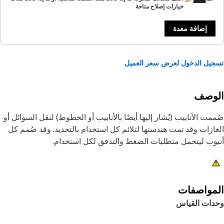
خيارات إصلاح متاحة
إضافة معدة
يل الدخول لعرض سعر العميل
لوصف
مت الأنابيب (يُشار إليها أيضًا بالأنابيب أو الخطوط) لنقل السوائل أو
ازات وقد تمت هندستها لتلائم كل استخدام بالتحديد. وقد صُمم كل
وب ليتحمل متطلبات الضغط والتدفق لكل استخدام.
مواصفات
دات القياس