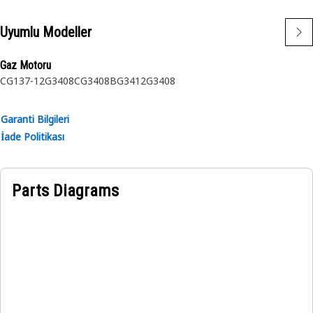
Uyumlu Modeller
Gaz Motoru
CG137-12
G3408C
G3408B
G3412
G3408
Garanti Bilgileri
İade Politikası
Parts Diagrams