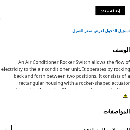
إضافة معدة
يل الدخول لعرض سعر العميل
لوصف
An Air Conditioner Rocker Switch allows the flow
electricity to the air conditioner unit. It operates by rock
back and forth between two positions. It consists o
rectangular housing with a rocker-shaped actua
positioned in the center. The actuator is connected to
internal mechanism that controls the Switch operati
The Switch features terminals where wires are attached
establish an electrical connecti
مواصفات
Attribut