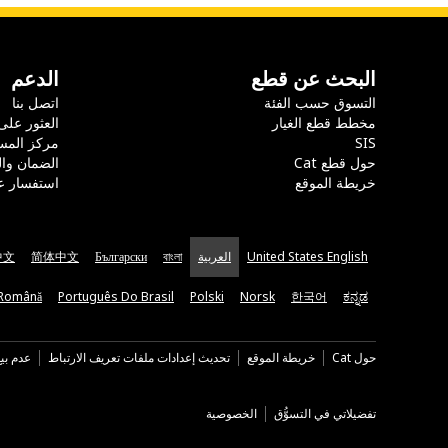
البحث عن قطع
الدعم
التسوق حسب الفئة
اتصل بنا
مخطط قطع الغيار
العثور على
SIS
مركز المس
حول قطع Cat
الضمان وا
خريطة الموقع
استفسار ع
United States English
العربية
বাংলা
Български
简体中文
中文
Română
Português Do Brasil
Polski
Norsk
한국어
ಕನ್ನಡ
حول Cat
خريطة الموقع
تحديث إعدادات ملفات تعريف الارتباط
عدم بي
تفضيلاتي في التسوُّق
الخصوصية