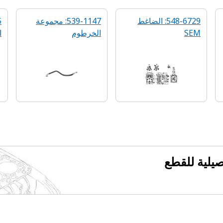
548-6729: الضاغط
539-1147: مجموعة
SEM
الخرطوم
ا
فصيلية للقطع