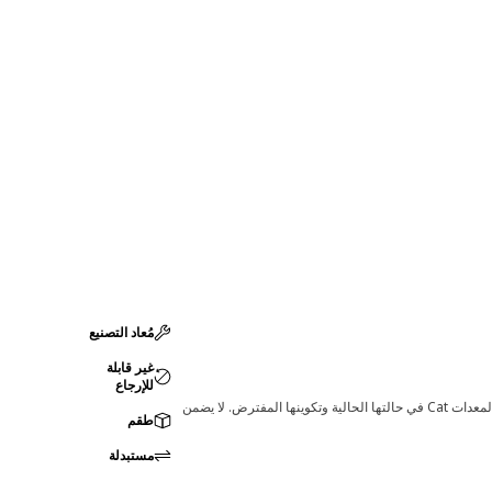
مُعاد التصنيع
غير قابلة
للإرجاع
قد تؤدي أي تغييرات في ضبط الشركة المصنعة إلى عدم ملاءمة المنتج لمعدات Cat لديك. يرجى استشارة وكيل Cat لديك قبل الشراء للتأكد من أن هذه القطعة مناسبة لمعدات Cat في حالتها الحالية وتكوينها المفترض. لا يضمن
طقم
مستبدلة