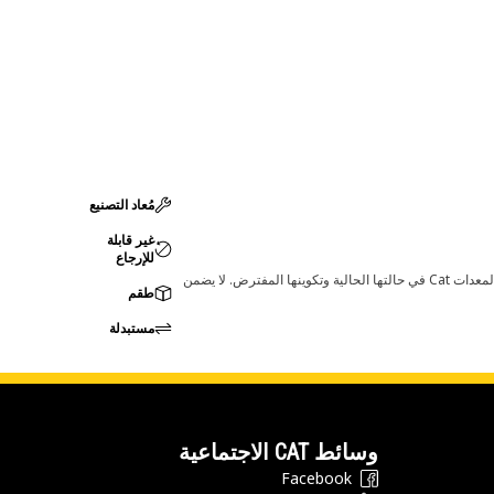
مُعاد التصنيع
غير قابلة
للإرجاع
قد تؤدي أي تغييرات في ضبط الشركة المصنعة إلى عدم ملاءمة المنتج لمعدات Cat لديك. يرجى استشارة وكيل Cat لديك قبل الشراء للتأكد من أن هذه القطعة مناسبة لمعدات Cat في حالتها الحالية وتكوينها المفترض. لا يضمن
طقم
مستبدلة
وسائط CAT الاجتماعية
Facebook