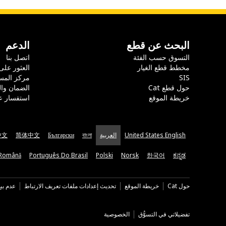
البحث عن قطع
الدعم
التسوق حسب الفئة
اتصل بنا
مخطط قطع الغيار
العثور على
SIS
مركز المس
حول قطع Cat
الضمان وا
خريطة الموقع
استفسار ع
United States English
العربية
বাংলা
Български
简体中文
中文
Română
Português Do Brasil
Polski
Norsk
한국어
ಕನ್ನಡ
حول Cat
خريطة الموقع
تحديث إعدادات ملفات تعريف الارتباط
عدم بي
تفضيلاتي في التسوُّق
الخصوصية