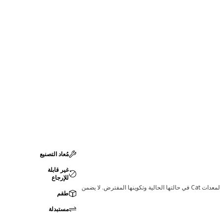
مُعاد التصنيع
غير قابلة
للإرجاع
قد تؤدي أي تغييرات في ضبط الشركة المصنعة إلى عدم ملاءمة المنتج لمعدات Cat لديك. يرجى استشارة وكيل Cat لديك قبل الشراء للتأكد من أن هذه القطعة مناسبة لمعدات Cat في حالتها الحالية وتكوينها المفترض. لا يضمن
طقم
مستبدلة