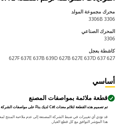
محرك مجموعة المولد
3306 3306B
المحرك الصناعي
3306
كاشطة بعجل
627 637 627F 637E 637B 639D 627B 627E 637D
أساسي
قطعة ملائمة بمواصفات المصنع
تم تصميم هذه القطعة لتلائم معدات Cat لديك بناءً على مواصفات الشركة المصنعة.
هذا المؤشر التوافق مع كل قطع الغيار.