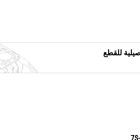
فصيلية للقطع
7S