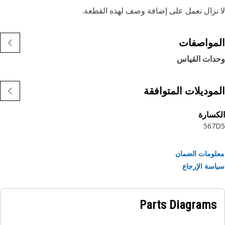
نزال نعمل على إضافة وصف لهذه القطعة.
مواصفات
دات القياس
موديلات المتوافقة
سارة
5
6
7
ومات الضمان
سة الإرجاع
Parts Diagrams