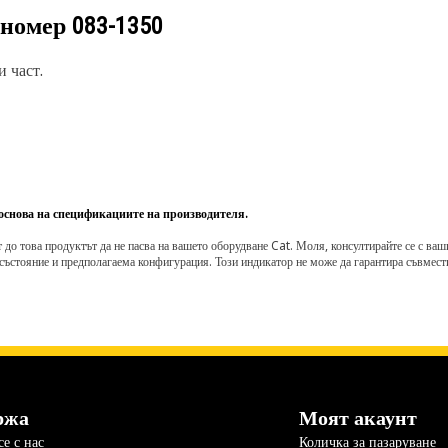
 номер
083-1350
 част.
 основа на спецификациите на производителя.
о това продуктът да не пасва на вашето оборудване Cat. Моля, консултирайте се с вашия 
състояние и предполагаема конфигурация. Този индикатор не може да гарантира съвмести
ржа
Моят акаунт
е с нас
Количка за пазаруване