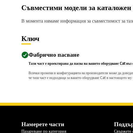
Съвместими модели за каталожен
В момента нямаме информация за съвместимост за тази
Ключ
Фабрично пасване
Тази част е проектирана да пасва на вашето оборудване Cat въз
Всички промени в конфигурацията на производителя може да доведат д
че тази част е подходяща за вашето оборудване Cat в настоящото му 
Намерете части
Поддъ
Пазаруване по категория
Свържете с