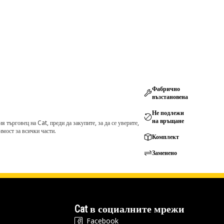
Фабрично
възстановена
Не подлежи
на връщане
търговец на Cat, преди да закупите, за да се уверите,
мост за всички части.
Комплект
Заменено
Cat в социалните мрежи
Facebook