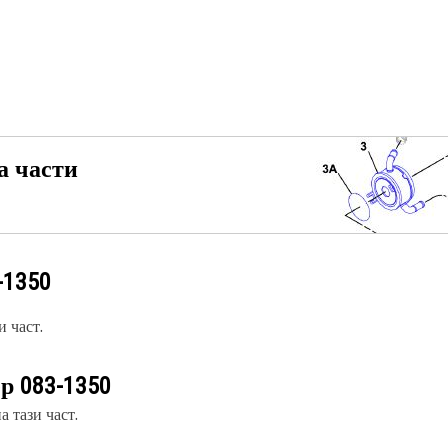
а части
-1350
 част.
ер
083-1350
 тази част.