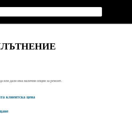
ПЛЪТНЕНИЕ
яща или дали има налични опции за ремонт.
ата клиентска цена
щане