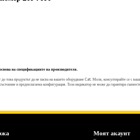
 основа на спецификациите на производителя.
о това продуктът да не пасва на вашето оборудване Cat. Моля, консултирайте се с вашия 
състояние и предполагаема конфигурация. Този индикатор не може да гарантира съвмести
ржа
Моят акаунт