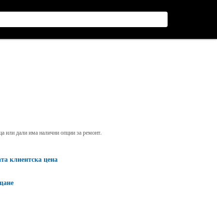
яща или дали има налични опции за ремонт.
ата клиентска цена
щане