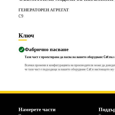
ГЕНЕРАТОРЕН АГРЕГАТ
C9
Ключ
Фабрично пасване
Тази част е проектирана да пасва на вашето оборудване Cat въз
Всички промени в конфигурацията на производителя може да доведат д
че тази част е подходяща за вашето оборудване Cat в настоящото му 
Намерете части
Поддъ