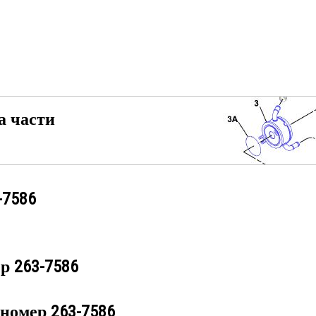
а части
-7586
ер
263-7586
 номер
263-7586