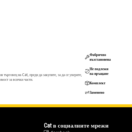
Фабрично
възстановена
Не подлежи
на връщане
търговец на Cat, преди да закупите, за да се уверите,
мост за всички части.
Комплект
Заменено
Cat в социалните мрежи