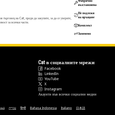
Фабрично
възстановена
Не подлежи
на връщане
търговец на Cat, преди да закупите, за да се уверите,
мост за всички части.
Комплект
Заменено
Cat в социалните мрежи
Facebook
LinkedIn
YouTube
X
Instagram
Акаунти във всички социални медии
νικά
עברית
हिन्दी
Bahasa Indonesia
Italiano
日本語