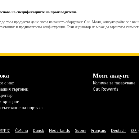
 основа на спецификациите на производителя.
о това продуктът да не пасва на вашето оборудване Cat. Моля, консултирайте се с вашия 
състояние и предполагаема конфигурация. Този индикатор не може да гарантира съвмести
ржа
Моят акаунт
е с нас
Количка за пазаруване
вашия търговец
Cat Rewards
център
и връщане
а състояние на поръчка
體中文
Čeština
Dansk
Nederlands
Suomi
Français
Deutsch
Ελλη