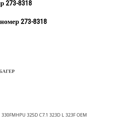
ер
273-8318
 номер
273-8318
 БАГЕР
L 330FMHPU 325D C7.1 323D L 323F OEM