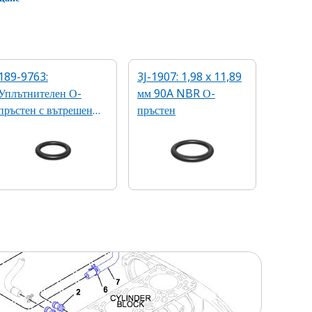
189-9763:
3J-1907: 1,98 x 11,89
Уплътнителен О-
мм 90A NBR О-
пръстен с вътрешен
пръстен
диаметър 9.8 mm