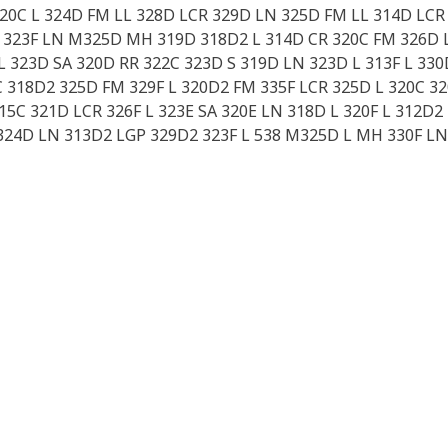
320C L 324D FM LL 328D LCR 329D LN 325D FM LL 314D LCR
 323F LN M325D MH 319D 318D2 L 314D CR 320C FM 326D L 
 L 323D SA 320D RR 322C 323D S 319D LN 323D L 313F L 33
GC 318D2 325D FM 329F L 320D2 FM 335F LCR 325D L 320C 3
5C 321D LCR 326F L 323E SA 320E LN 318D L 320F L 312D2 
324D LN 313D2 LGP 329D2 323F L 538 M325D L MH 330F LN