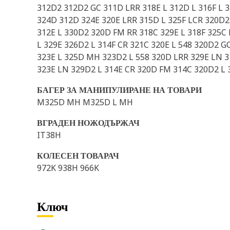
312D2 312D2 GC 311D LRR 318E L 312D L 316F L 
324D 312D 324E 320E LRR 315D L 325F LCR 320D2
312E L 330D2 320D FM RR 318C 329E L 318F 325C
L 329E 326D2 L 314F CR 321C 320E L 548 320D2 
323E L 325D MH 323D2 L 558 320D LRR 329E LN 31
323E LN 329D2 L 314E CR 320D FM 314C 320D2 L 
БАГЕР ЗА МАНИПУЛИРАНЕ НА ТОВАРИ
M325D MH M325D L MH
ВГРАДЕН НОЖОДЪРЖАЧ
IT38H
КОЛЕСЕН ТОВАРАЧ
972K 938H 966K
Ключ