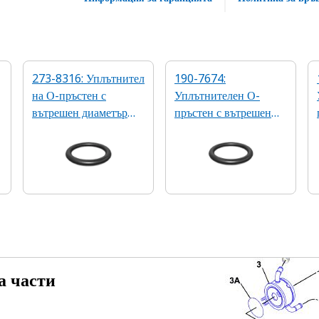
273-8316: Уплътнител
190-7674:
на О-пръстен с
Уплътнителен О-
вътрешен диаметър
пръстен с вътрешен
15,8 мм
диаметър 23,7 мм
а части