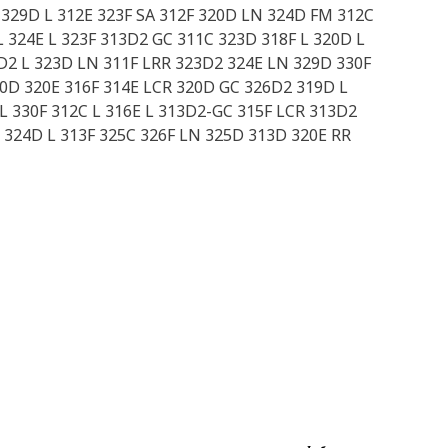
 329D L 312E 323F SA 312F 320D LN 324D FM 312C
324E L 323F 313D2 GC 311C 323D 318F L 320D L
0D2 L 323D LN 311F LRR 323D2 324E LN 329D 330F
20D 320E 316F 314E LCR 320D GC 326D2 319D L
L 330F 312C L 316E L 313D2-GC 315F LCR 313D2
 324D L 313F 325C 326F LN 325D 313D 320E RR