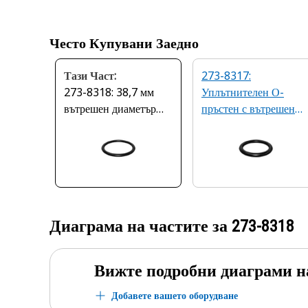
Често Купувани Заедно
Тази Част:
273-8317:
273-8318: 38,7 мм
Уплътнителен О-
вътрешен диаметър
пръстен с вътрешен
уплътнение-О-
диаметър 24,7 мм
пръстен
Диаграма на частите за
273-8318
Вижте подробни диаграми н
Добавете вашето оборудване