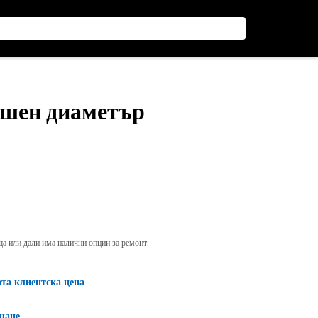
решен диаметър
яща или дали има налични опции за ремонт.
ата клиентска цена
щане