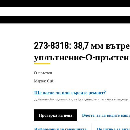
273-8318
: 38,7 мм вът
уплътнение-О-пръстен
О-пръстен
Марка: Cat
Ще пасне ли или търсите ремонт?
Добавете оборудването си, за да видите дали тази част е подход
Проверка на цена
Влезте, за да видите ваш
Информация за гаранцията
Политика за връ