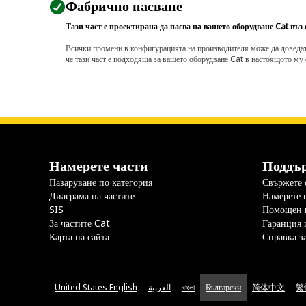
Фабрично пасване
Тази част е проектирана да пасва на вашето оборудване Cat въз
Всички промени в конфигурацията на производителя може да доведат д
че тази част е подходяща за вашето оборудване Cat в настоящото му 
Намерете части
Поддъ
Пазаруване по категория
Свържете с
Диаграма на частите
Намерете 
SIS
Помощен 
За частите Cat
Гаранция 
Карта на сайта
Справка з
United States English
العربية
বাংলা
Български
简体中文
繁