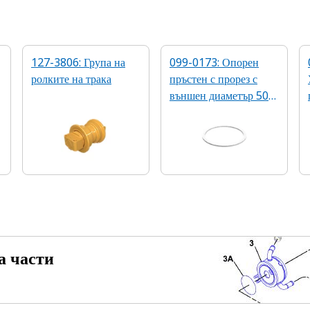
127-3806: Група на
099-0173: Опорен
ролките на трака
пръстен с прорез с
външен диаметър 50
mm
а части