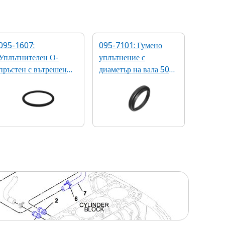
095-1607:
095-7101: Гумено
Уплътнителен О-
уплътнение с
пръстен с вътрешен
диаметър на вала 50
диаметър 43,70 мм
мм