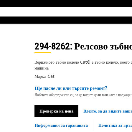
294-8262
: Релсово зъбн
Верижното зъбно колело Cat® е зъбно колело, което с
машина
Марка: Cat
Ще пасне ли или търсите ремонт?
Добавете оборудването си, за да видите дали тази част е подход
Проверка на цена
Влезте, за да видите ваш
Информация за гаранцията
Политика за връ