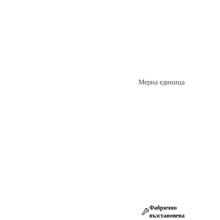
Мерна единица
Фабрично
възстановена