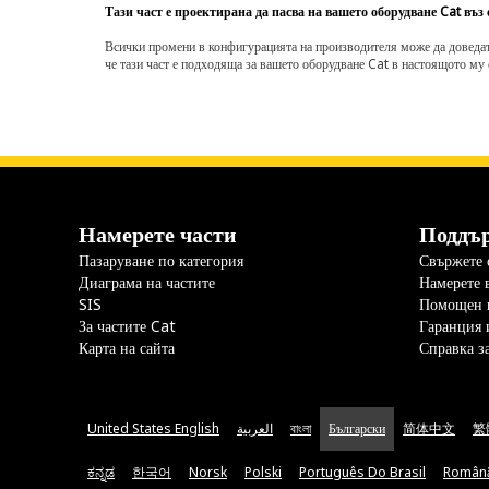
Тази част е проектирана да пасва на вашето оборудване Cat въз
Всички промени в конфигурацията на производителя може да доведат д
че тази част е подходяща за вашето оборудване Cat в настоящото му 
Намерете части
Поддъ
Пазаруване по категория
Свържете с
Диаграма на частите
Намерете 
SIS
Помощен 
За частите Cat
Гаранция 
Карта на сайта
Справка з
United States English
العربية
বাংলা
Български
简体中文
繁
ಕನ್ನಡ
한국어
Norsk
Polski
Português Do Brasil
Român