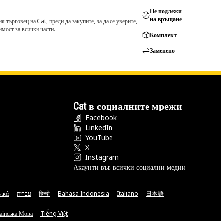
Не подлежи
на връщане
търговец на Cat, преди да закупите, за да се уверите,
мост за всички части.
Комплект
Заменено
Cat в социалните мрежи
Facebook
LinkedIn
YouTube
X
Instagram
Акаунти във всички социални медии
νικά
עברית
हिन्दी
Bahasa Indonesia
Italiano
日本語
аїнська Мова
Tiếng Việt