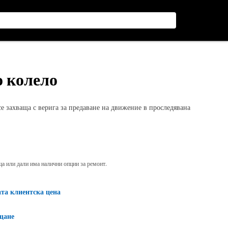
о колело
е захваща с верига за предаване на движение в проследявана
яща или дали има налични опции за ремонт.
ата клиентска цена
щане