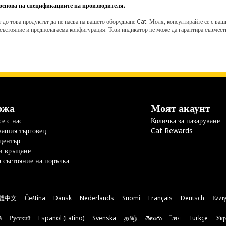
 основа на спецификациите на производителя.
о това продуктът да не пасва на вашето оборудване Cat. Моля, консултирайте се с вашия 
състояние и предполагаема конфигурация. Този индикатор не може да гарантира съвмести
ржа
Моят акаунт
е с нас
Количка за пазаруване
вашия търговец
Cat Rewards
център
и връщане
а състояние на поръчка
體中文
Čeština
Dansk
Nederlands
Suomi
Français
Deutsch
Ελλη
ă
Русский
Español (Latino)
Svenska
தமிழ்
తెలుగు
ไทย
Türkçe
Укр