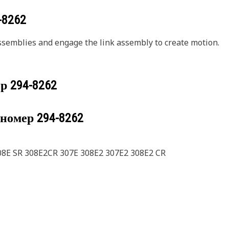
-8262
ssemblies and engage the link assembly to create motion.
ер
294-8262
 номер
294-8262
08E SR 308E2CR 307E 308E2 307E2 308E2 CR