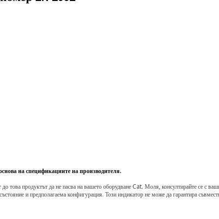
 основа на спецификациите на производителя.
о това продуктът да не пасва на вашето оборудване Cat. Моля, консултирайте се с вашия 
състояние и предполагаема конфигурация. Този индикатор не може да гарантира съвмести