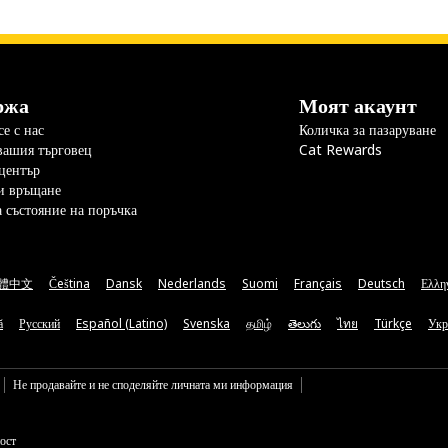
ржа
Моят акаунт
е с нас
Количка за пазаруване
вашия търговец
Cat Rewards
център
и връщане
а състояние на поръчка
體中文
Čeština
Dansk
Nederlands
Suomi
Français
Deutsch
Ελλη
ă
Русский
Español (Latino)
Svenska
தமிழ்
తెలుగు
ไทย
Türkçe
Укр
Не продавайте и не споделяйте личната ми информация
ост