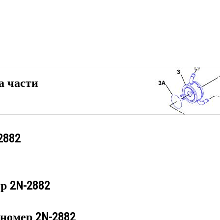
а части
2882
ер
2N-2882
 номер
2N-2882