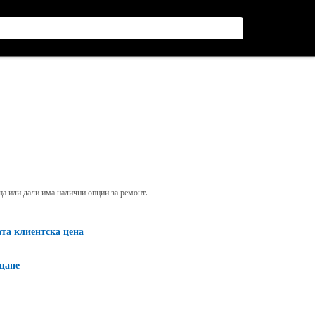
яща или дали има налични опции за ремонт.
ата клиентска цена
щане