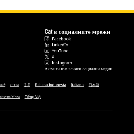
Cat в социалните мрежи
Facebook
LinkedIn
YouTube
X
Instagram
Акаунти във всички социални медии
νικά
עברית
हिन्दी
Bahasa Indonesia
Italiano
日本語
аїнська Мова
Tiếng Việt