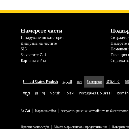
Намерете части
Поддъ
Пазаруване по категория
Свържете с
Диаграма на частите
Намерете 
SIS
Помощен 
За частите Cat
Гаранция 
Карта на сайта
Справка з
United States English
العربية
বাংলা
Български
简体中文
繁
ಕನ್ನಡ
한국어
Norsk
Polski
Português Do Brasil
Român
За Cat
Карта на сайта
Актуализиране на настройките на бисквитките
Правни разпоредби
Моите маркетингови предпочитания
Поверителн