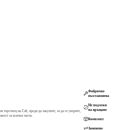
Фабрично
възстановена
Не подлежи
на връщане
търговец на Cat, преди да закупите, за да се уверите,
мост за всички части.
Комплект
Заменено