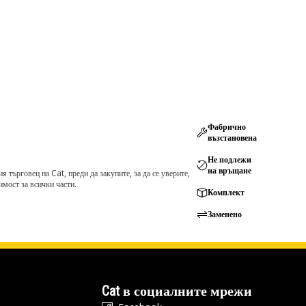
Фабрично
възстановена
Не подлежи
на връщане
търговец на Cat, преди да закупите, за да се уверите,
мост за всички части.
Комплект
Заменено
Cat в социалните мрежи