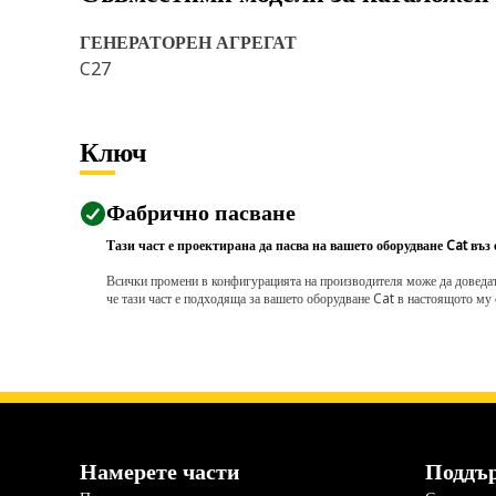
ГЕНЕРАТОРЕН АГРЕГАТ
C27
Ключ
Фабрично пасване
Тази част е проектирана да пасва на вашето оборудване Cat въз
Всички промени в конфигурацията на производителя може да доведат д
че тази част е подходяща за вашето оборудване Cat в настоящото му 
Намерете части
Поддъ