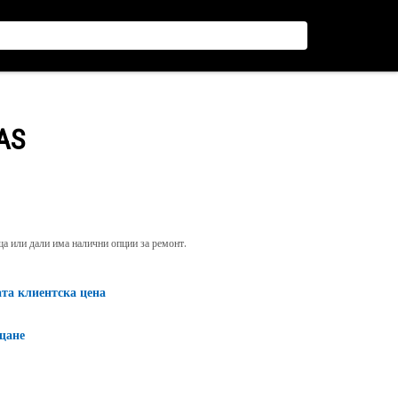
AS
яща или дали има налични опции за ремонт.
ата клиентска цена
щане