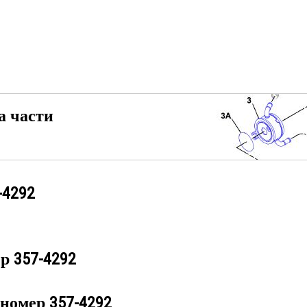
а части
-4292
ер
357-4292
 номер
357-4292