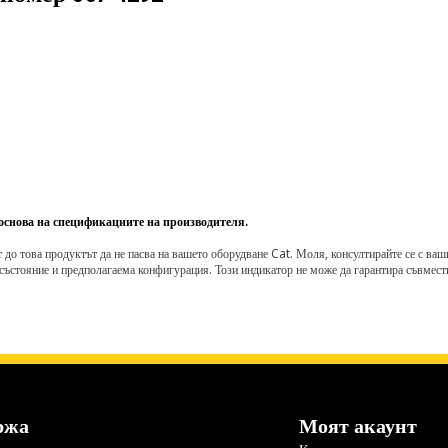
 основа на спецификациите на производителя.
о това продуктът да не пасва на вашето оборудване Cat. Моля, консултирайте се с вашия 
състояние и предполагаема конфигурация. Този индикатор не може да гарантира съвмести
ржа
Моят акаунт