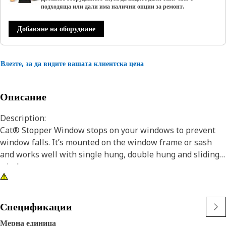
подходяща или дали има налични опции за ремонт.
Добавяне на оборудване
Влезте, за да видите вашата клиентска цена
Описание
Description:
Cat® Stopper Window stops on your windows to prevent
window falls. It’s mounted on the window frame or sash
and works well with single hung, double hung and sliding
windows.
Application:
Consult your owner's manual or contact your local Cat
Спецификации
Dealer for more information
Мерна единица