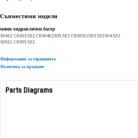
Съвместими модели
мини хидравличен багер
304E2 CR
303.5E2 CR
304E2
305.5E2 CR
305E2
303.5E2
304.5E2
305E2 CR
305.5E2
Информация за гаранцията
Политика за връщане
Parts Diagrams