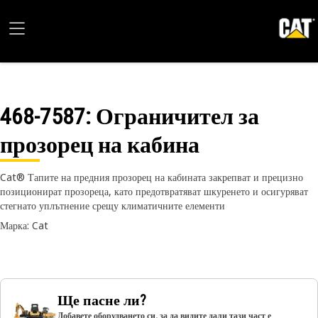
468-7587
: Ограничител за
прозорец на кабина
Cat® Тапите на предния прозорец на кабината закрепват и прецизно
позиционират прозореца, като предотвратяват шкуренето и осигуряват
стегнато уплътнение срещу климатичните елементи
Марка: Cat
Ще пасне ли?
Добавете оборудването си, за да видите дали тази част е