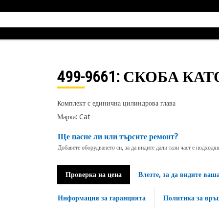
499-9661
: СКОБА КАТ
Комплект с единична цилиндрова глава
Марка: Cat
Ще пасне ли или търсите ремонт?
Добавете оборудването си, за да видите дали тази част е подход
Проверка на цена
Влезте, за да видите ваш
Информация за гаранцията
Политика за връ