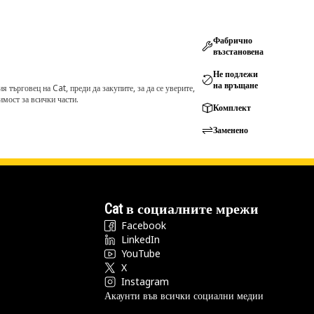
Фабрично
възстановена
Не подлежи
на връщане
търговец на Cat, преди да закупите, за да се уверите,
мост за всички части.
Комплект
Заменено
Cat в социалните мрежи
Facebook
LinkedIn
YouTube
X
Instagram
Акаунти във всички социални медии