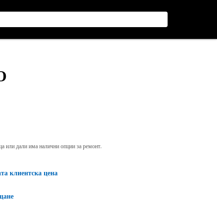
О
яща или дали има налични опции за ремонт.
ата клиентска цена
щане