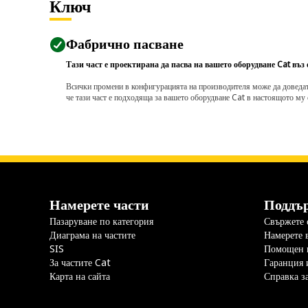
Ключ
Фабрично пасване
Тази част е проектирана да пасва на вашето оборудване Cat въз
Всички промени в конфигурацията на производителя може да доведат д
че тази част е подходяща за вашето оборудване Cat в настоящото му 
Намерете части
Поддъ
Пазаруване по категория
Свържете с
Диаграма на частите
Намерете 
SIS
Помощен 
За частите Cat
Гаранция 
Карта на сайта
Справка з