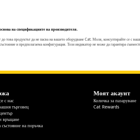
 основа на спецификациите на производителя.
о това продуктът да не пасва на вашето оборудване Cat. Моля, консултирайте се с вашия 
състояние и предполагаема конфигурация. Този индикатор не може да гарантира съвмести
ржа
Моят акаунт
е с нас
Количка за пазаруване
вашия търговец
Cat Rewards
център
и връщане
а състояние на поръчка