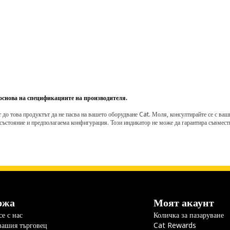
 основа на спецификациите на производителя.
о това продуктът да не пасва на вашето оборудване Cat. Моля, консултирайте се с вашия 
състояние и предполагаема конфигурация. Този индикатор не може да гарантира съвмести
ржа
Моят акаунт
е с нас
Количка за пазаруване
вашия търговец
Cat Rewards