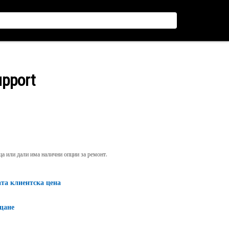
upport
яща или дали има налични опции за ремонт.
ата клиентска цена
щане