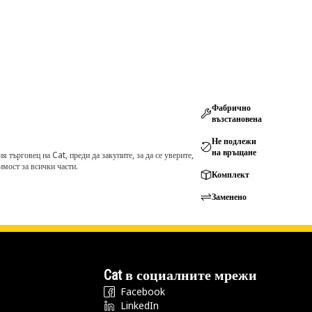
Фабрично
възстановена
Не подлежи
на връщане
търговец на Cat, преди да закупите, за да се уверите,
мост за всички части.
Комплект
Заменено
Cat в социалните мрежи
Facebook
LinkedIn