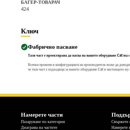
БАГЕР-ТОВАРАЧ
424
Ключ
Фабрично пасване
Тази част е проектирана да пасва на вашето оборудване Cat въз
Всички промени в конфигурацията на производителя може да доведат д
че тази част е подходяща за вашето оборудване Cat в настоящото му 
Намерете части
Поддъ
Пазаруване по категория
Свържете с
Диаграма на частите
Намерете 