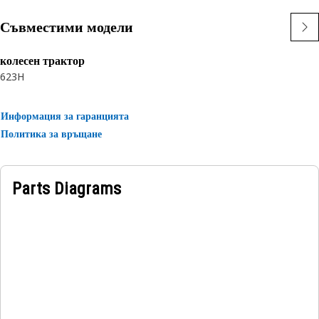
Recommended Application:
Designed to fit J550 tips and adapters.
Съвместими модели
For use with Heavy Duty Retainer Assembly, p/n 107-8559
колесен трактор
623H
Информация за гаранцията
Политика за връщане
Parts Diagrams