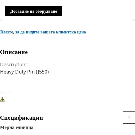
Добавяне на оборудване
Влезте, за да видите вашата клиентска цена
Описание
Description:
Heavy Duty Pin (J550)
Attributes:
Pin is chamfered on both ends and can be installed from
either side of the tip.
The pin is grooved.
Спецификации
Мерна единица