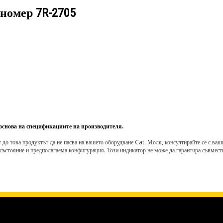
 номер
7R-2705
 основа на спецификациите на производителя.
о това продуктът да не пасва на вашето оборудване Cat. Моля, консултирайте се с вашия 
състояние и предполагаема конфигурация. Този индикатор не може да гарантира съвмести