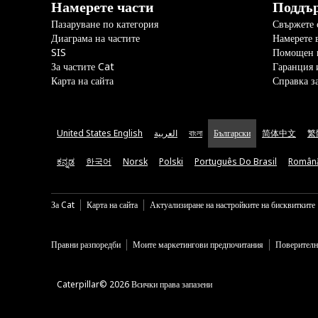
Намерете части
Поддъ
Пазаруване по категория
Свържете с
Диаграма на частите
Намерете 
SIS
Помощен 
За частите Cat
Гаранция 
Карта на сайта
Справка з
United States English
العربية
বাংলা
Български
简体中文
繁
ಕನ್ನಡ
한국어
Norsk
Polski
Português Do Brasil
Român
За Cat
Карта на сайта
Актуализиране на настройките на бисквитките
Правни разпоредби
Моите маркетингови предпочитания
Поверителн
Caterpillar© 2026 Всички права запазени