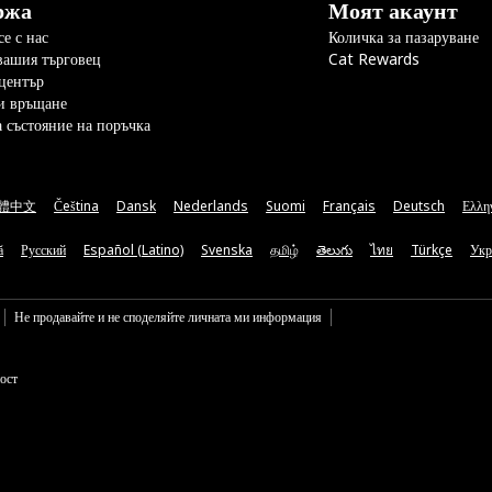
ржа
Моят акаунт
е с нас
Количка за пазаруване
вашия търговец
Cat Rewards
център
и връщане
а състояние на поръчка
體中文
Čeština
Dansk
Nederlands
Suomi
Français
Deutsch
Ελλη
ă
Русский
Español (Latino)
Svenska
தமிழ்
తెలుగు
ไทย
Türkçe
Укр
Не продавайте и не споделяйте личната ми информация
ост