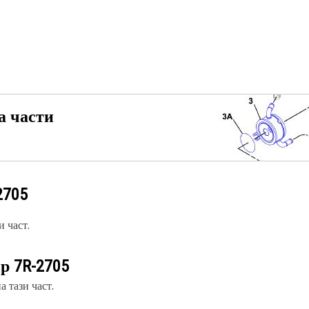
а части
2705
 част.
ер
7R-2705
 тази част.