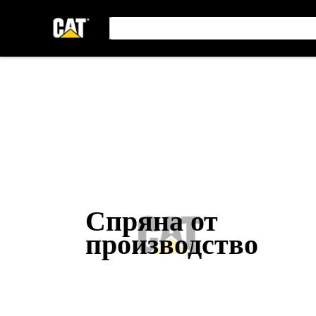
Спряна от
производство