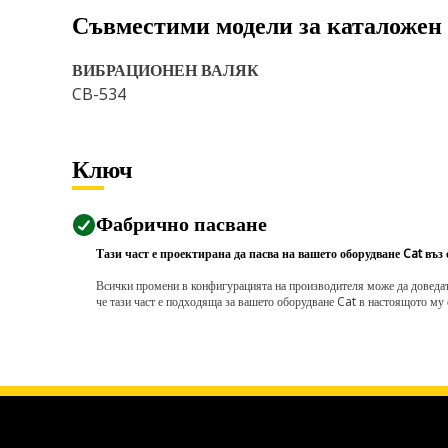
Съвместими модели за каталожен
ВИБРАЦИОНЕН ВАЛЯК
CB-534
Ключ
Фабрично пасване
Тази част е проектирана да пасва на вашето оборудване Cat въз
Всички промени в конфигурацията на производителя може да доведат д
че тази част е подходяща за вашето оборудване Cat в настоящото му 