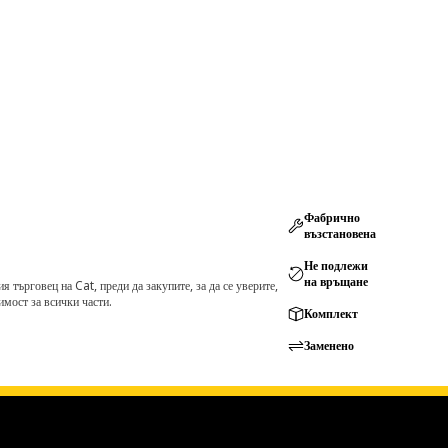
Фабрично
възстановена
Не подлежи
на връщане
търговец на Cat, преди да закупите, за да се уверите,
мост за всички части.
Комплект
Заменено