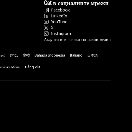
Cat в социалните мрежи
Facebook
LinkedIn
YouTube
X
Instagram
Акаунти във всички социални медии
νικά
עברית
हिन्दी
Bahasa Indonesia
Italiano
日本語
аїнська Мова
Tiếng Việt