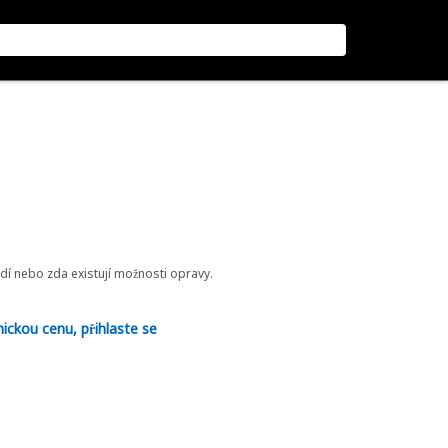
odí nebo zda existují možnosti opravy.
nickou cenu, přihlaste se