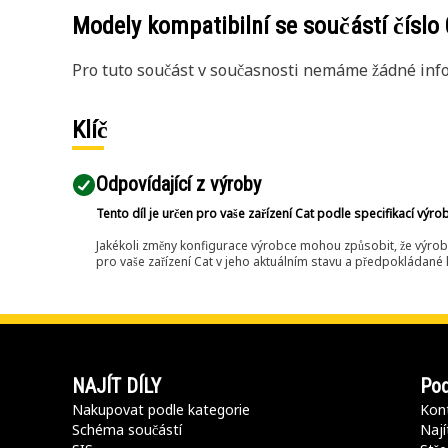
Modely kompatibilní se součástí číslo
Pro tuto součást v současnosti nemáme žádné info
Klíč
Odpovídající z výroby
Tento díl je určen pro vaše zařízení Cat podle specifikací výro
Jakékoli změny konfigurace výrobce mohou způsobit, že výrob
pro vaše zařízení Cat v jeho aktuálním stavu a předpokládané k
NAJÍT DÍLY
Pod
Nakupovat podle kategorie
Kont
Schéma součástí
Nají