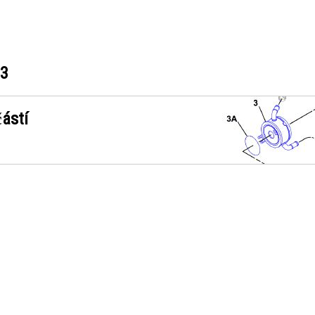
23
ástí