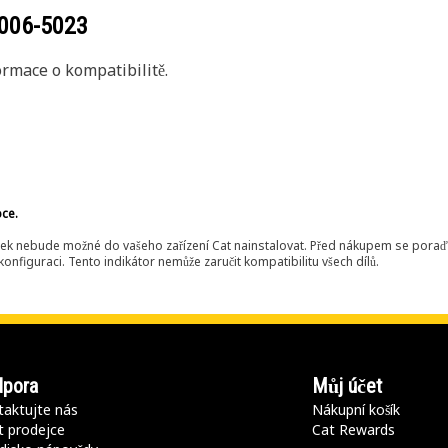
006-5023
rmace o kompatibilitě.
bce.
ek nebude možné do vašeho zařízení Cat nainstalovat. Před nákupem se poraďt
onfiguraci. Tento indikátor nemůže zaručit kompatibilitu všech dílů.
pora
Můj účet
aktujte nás
Nákupní košík
t prodejce
Cat Rewards