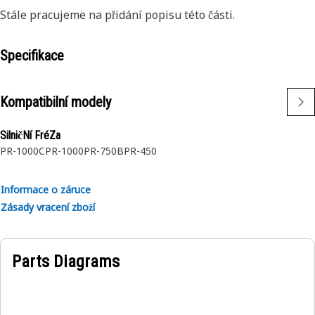
Stále pracujeme na přidání popisu této části.
Specifikace
Kompatibilní modely
SilničNí FréZa
PR-1000C
PR-1000
PR-750B
PR-450
Informace o záruce
Zásady vracení zboží
Parts Diagrams