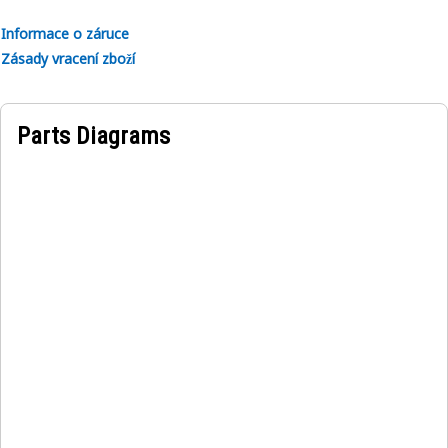
the drive shaft with the reducer, minimizing misalignment-
Informace o záruce
induced vibrations and wear. This precision enhances
Zásady vracení zboží
overall drivetrain efficiency.
Parts Diagrams