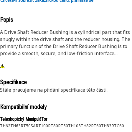
Chcete-li zobrazit zákaznickou cenu, přihlaste se
Popis
A Drive Shaft Reducer Bushing is a cylindrical part that fits
snugly within the drive shaft and the reducer housing. The
primary function of the Drive Shaft Reducer Bushing is to
provide a smooth, secure, and low-friction interface
between the drive shaft and the reducer unit.
Attributes:
• Manufactured to precise specifications and are built for
Specifikace
durability, and reliability
Stále pracujeme na přidání specifikace této části.
• Distributes the substantial loads exerted on the drive
shaft and reducer, preventing stress concentration and
Kompatibilní modely
component failure
Teleskopický ManipuláTor
Applications:
TH62
TH63
RT50SA
RT100
RT80
RT50
TH103
TH82
RT60
TH83
RTC60
A Drive Shaft Reducer Bushing is used to accurately align