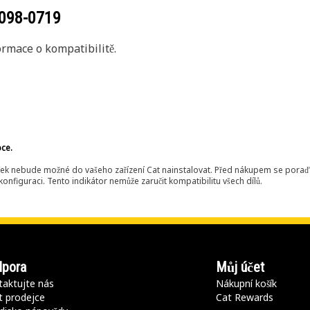
098-0719
rmace o kompatibilitě.
bce.
ek nebude možné do vašeho zařízení Cat nainstalovat. Před nákupem se poraďt
onfiguraci. Tento indikátor nemůže zaručit kompatibilitu všech dílů.
pora
Můj účet
aktujte nás
Nákupní košík
t prodejce
Cat Rewards