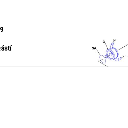
19
ástí