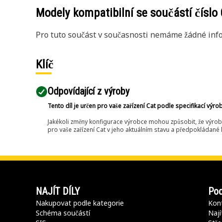
Modely kompatibilní se součástí číslo
Pro tuto součást v současnosti nemáme žádné info
Klíč
Odpovídající z výroby
Tento díl je určen pro vaše zařízení Cat podle specifikací výro
Jakékoli změny konfigurace výrobce mohou způsobit, že výrob
pro vaše zařízení Cat v jeho aktuálním stavu a předpokládané k
NAJÍT DÍLY
Pod
Nakupovat podle kategorie
Kont
Schéma součástí
Nají