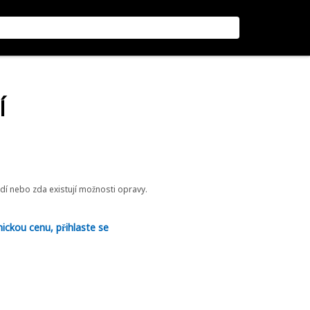
Í
odí nebo zda existují možnosti opravy.
nickou cenu, přihlaste se