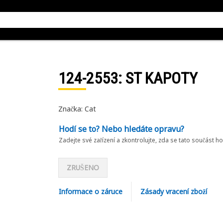
124-2553
: ST KAPOTY
Značka: Cat
Hodí se to? Nebo hledáte opravu?
Zadejte své zařízení a zkontrolujte, zda se tato součást h
ZRUŠENO
Informace o záruce
Zásady vracení zboží