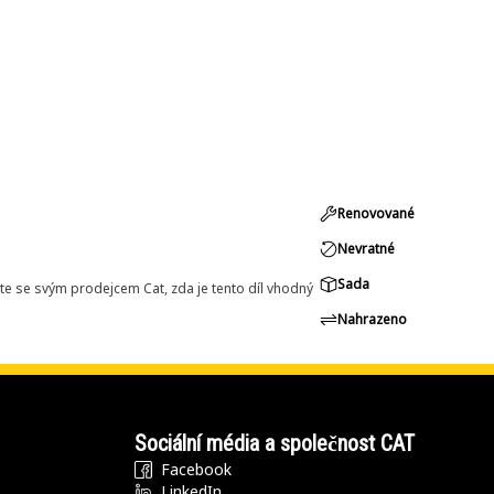
Renovované
Nevratné
Sada
e se svým prodejcem Cat, zda je tento díl vhodný
Nahrazeno
Sociální média a společnost CAT
Facebook
LinkedIn