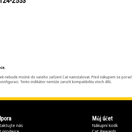
124-2553
bce.
ek nebude možné do vašeho zařízení Cat nainstalovat. Před nákupem se poraďt
onfiguraci. Tento indikátor nemůže zaručit kompatibilitu všech dílů.
pora
Můj účet
aktujte nás
Nákupní košík
t prodejce
Cat Rewards