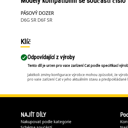
Modely kompatibilní se součástí číslo
PÁSOVÝ DOZER
D6G SR D6F SR
Klíč
Odpovídající z výroby
Tento díl je určen pro vaše zařízení Cat podle specifikací výro
Jakékoli změny konfigurace výrobce mohou způsobit, že výrob
pro vaše zařízení Cat v jeho aktuálním stavu a předpokládané k
NAJÍT DÍLY
Pod
Nakupovat podle kategorie
Kont
Schéma součástí
Nají