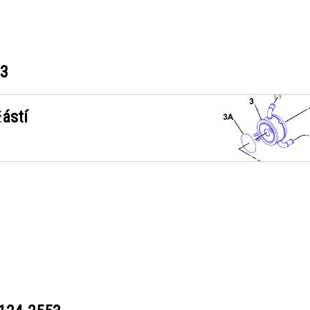
53
ástí