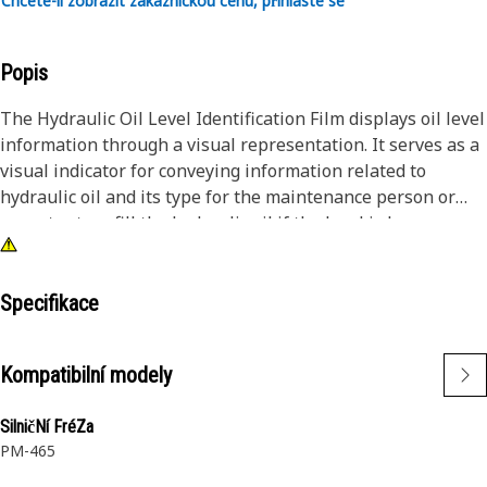
Chcete-li zobrazit zákaznickou cenu, přihlaste se
Popis
The Hydraulic Oil Level Identification Film displays oil level
information through a visual representation. It serves as a
visual indicator for conveying information related to
hydraulic oil and its type for the maintenance person or
operator to refill the hydraulic oil if the level is low,
ensuring that the relevant information is readily
accessible.
Specifikace
Attributes:
• Resists exposure to Ultraviolet (UV) rays, moisture, and
Kompatibilní modely
abrasion
• Provides a quick and easy means of communicating the oil
SilničNí FréZa
level
PM-465
Applications:
The Hydraulic Oil Level Identification Film provides clear