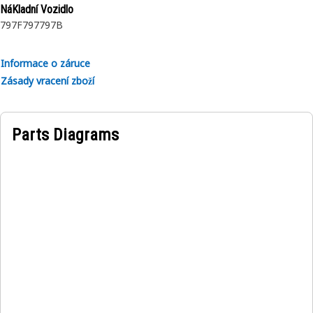
NáKladní Vozidlo
797F
797
797B
Informace o záruce
Zásady vracení zboží
Parts Diagrams