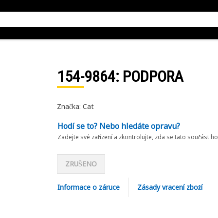
154-9864
: PODPORA
Značka: Cat
Hodí se to? Nebo hledáte opravu?
Zadejte své zařízení a zkontrolujte, zda se tato součást h
ZRUŠENO
Informace o záruce
Zásady vracení zboží