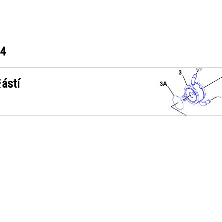
64
ástí