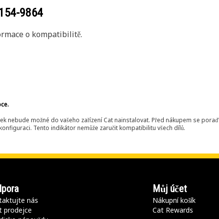
154-9864
rmace o kompatibilitě.
bce.
ek nebude možné do vašeho zařízení Cat nainstalovat. Před nákupem se poraďt
onfiguraci. Tento indikátor nemůže zaručit kompatibilitu všech dílů.
pora
Můj účet
aktujte nás
Nákupní košík
t prodejce
Cat Rewards