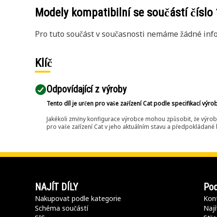
Modely kompatibilní se součástí číslo
Pro tuto součást v současnosti nemáme žádné info
Klíč
Odpovídající z výroby
Tento díl je určen pro vaše zařízení Cat podle specifikací výro
Jakékoli změny konfigurace výrobce mohou způsobit, že výrob
pro vaše zařízení Cat v jeho aktuálním stavu a předpokládané k
NAJÍT DÍLY
Pod
Nakupovat podle kategorie
Kont
Schéma součástí
Nají