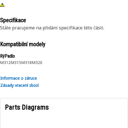
Specifikace
Stále pracujeme na přidání specifikace této části.
Kompatibilní modely
RýPadlo
M312
M315
M318
M320
Informace o záruce
Zásady vracení zboží
Parts Diagrams