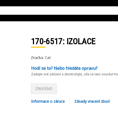
170-6517
: IZOLACE
Značka: Cat
Hodí se to? Nebo hledáte opravu?
Zadejte své zařízení a zkontrolujte, zda se tato součást h
ZRUŠENO
Informace o záruce
Zásady vracení zboží