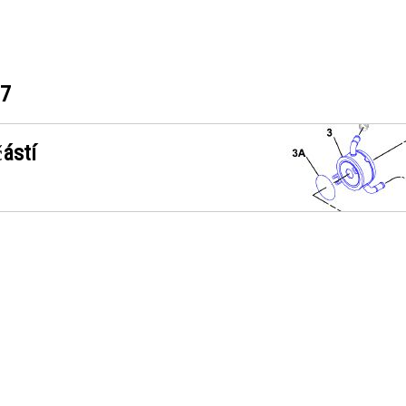
17
ástí