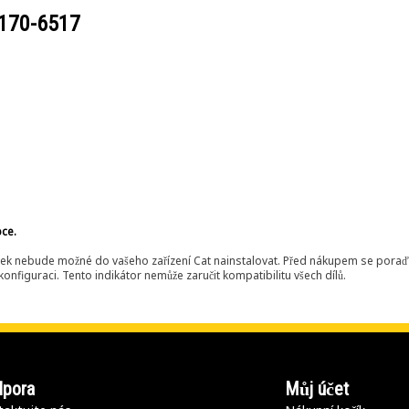
170-6517
bce.
ek nebude možné do vašeho zařízení Cat nainstalovat. Před nákupem se poraďt
onfiguraci. Tento indikátor nemůže zaručit kompatibilitu všech dílů.
pora
Můj účet