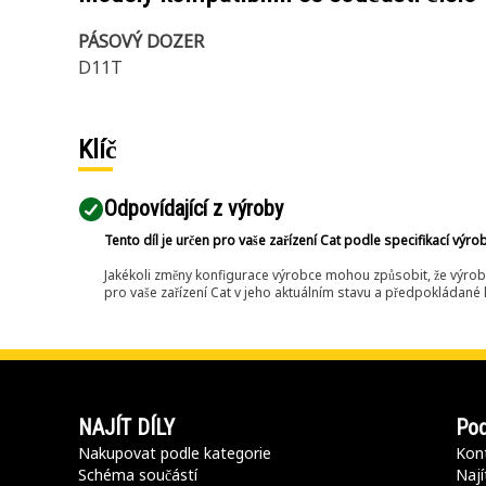
PÁSOVÝ DOZER
D11T
Klíč
Odpovídající z výroby
Tento díl je určen pro vaše zařízení Cat podle specifikací výro
Jakékoli změny konfigurace výrobce mohou způsobit, že výrob
pro vaše zařízení Cat v jeho aktuálním stavu a předpokládané k
NAJÍT DÍLY
Pod
Nakupovat podle kategorie
Kont
Schéma součástí
Nají