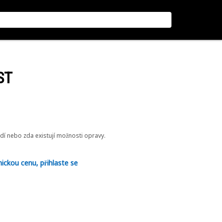
ST
odí nebo zda existují možnosti opravy.
nickou cenu, přihlaste se