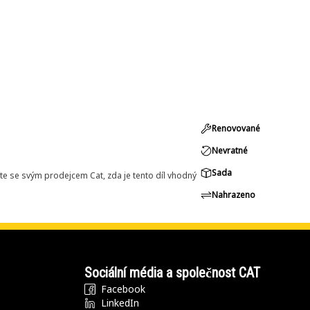
Renovované
Nevratné
Sada
e se svým prodejcem Cat, zda je tento díl vhodný
Nahrazeno
Sociální média a společnost CAT
Facebook
LinkedIn