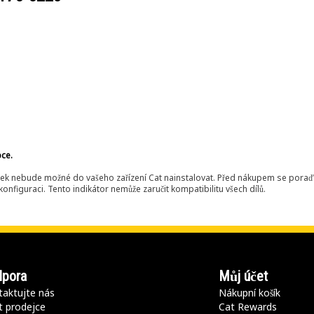
bce.
ek nebude možné do vašeho zařízení Cat nainstalovat. Před nákupem se poraďt
onfiguraci. Tento indikátor nemůže zaručit kompatibilitu všech dílů.
pora
Můj účet
aktujte nás
Nákupní košík
t prodejce
Cat Rewards