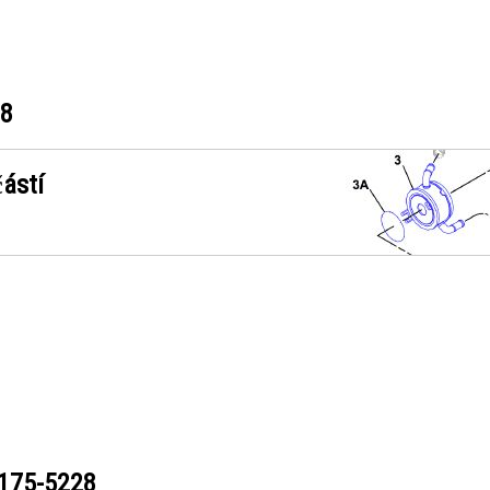
28
ástí
175-5228