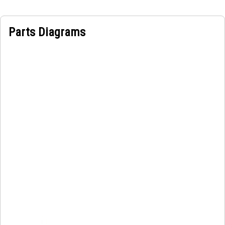
zabránil jakémukoli pohybu nebo vibracím, které by mohly
chladič potenciálně poškodit.
Parts Diagrams