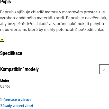
Popis
Popruh zajišťuje chladič motoru v motorovém prostoru. Je
vyroben z odolného materiálu oceli. Popruh je navržen tak,
aby bezpečně držel chladič a zabránil jakémukoli pohybu
nebo vibracím, které by mohly potenciálně poškodit chladič
nebo jeho spojení. Je připevněn k chladiči na několika
místech, což zajišťuje stabilní a bezpečné uchycení.
Popruhy chladiče také pomáhají absorbovat a tlumit
vibrace a nárazy, ke kterým dochází během provozu. To
Specifikace
pomáhá chránit chladič motoru před nadměrným
namáháním a potenciálním poškozením.
Kompatibilní modely
Atributy:
Motor
• Může absorbovat vibrace a nárazy
G3406
• Zajišťuje optimální odvod tepla
Aplikace:
Informace o záruce
Popruh je navržen tak, aby bezpečně držel chladič a
Zásady vracení zboží