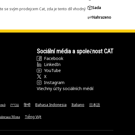
Sada
e se svým prodejcem Cat, zda je tento díl vhodný
Nahrazeno
Sociální média a společnost CAT
Facebook
LinkedIn
YouTube
X
Instagram
Všechny účty sociálních médií
νικά
עברית
हिन्दी
Bahasa Indonesia
Italiano
日本語
аїнська Мова
Tiếng Việt