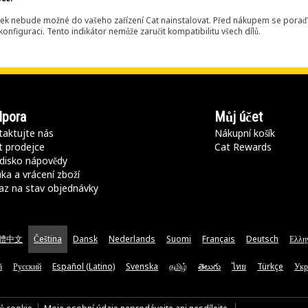
ek nebude možné do vašeho zařízení Cat nainstalovat. Před nákupem se poraďt
onfiguraci. Tento indikátor nemůže zaručit kompatibilitu všech dílů.
pora
Můj účet
aktujte nás
Nákupní košík
t prodejce
Cat Rewards
disko nápovědy
ka a vrácení zboží
az na stav objednávky
體中文
Čeština
Dansk
Nederlands
Suomi
Français
Deutsch
Ελλη
ă
Русский
Español (Latino)
Svenska
தமிழ்
తెలుగు
ไทย
Türkçe
Укр