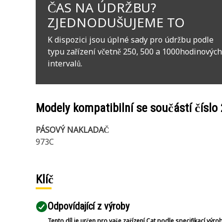
ČAS NA ÚDRŽBU?
ZJEDNODUŠUJEME TO
K dispozici jsou úplné sady pro údržbu podle
typu zařízení včetně 250, 500 a 1000hodinových
intervalů.
Modely kompatibilní se součástí číslo
PÁSOVÝ NAKLADAČ
973C
Klíč
Odpovídající z výroby
Tento díl je určen pro vaše zařízení Cat podle specifikací výro