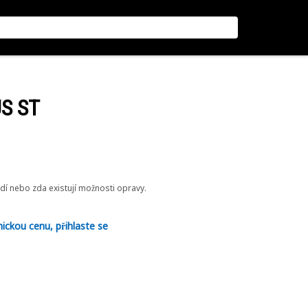
S ST
odí nebo zda existují možnosti opravy.
nickou cenu, přihlaste se