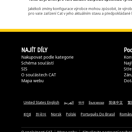
Jakékoli změny konfigurace výrobce mohou způsobit, že výrob
pro vaše zařízení Cat v jeho aktuálním stavu a předpokládané k
NAJÍT DÍLY
Pod
Nakupovat podle kategorie
Kont
Schéma součástí
Nají
SIS
Stře
O součástech CAT
Záru
Mapa webu
Dot
United States English
العربية
বাংলা
Български
简体中文
繁
ಕನ್ನಡ
한국어
Norsk
Polski
Português Do Brasil
Român