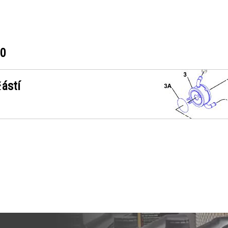
80
ástí