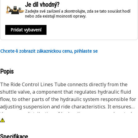
Je díl vhodný?
Zadejte své zařízení a zkontrolujte, zda se tato součást hodí
nebo zda existují možnosti opravy.
Přidat vybavení
Chcete-li zobrazit zákaznickou cenu, přihlaste se
Popis
The Ride Control Lines Tube connects directly from the
shuttle valve, a component that regulates hydraulic fluid
flow, to other parts of the hydraulic system responsible for
adjusting suspension and ride characteristics. It ensures
the proper distribution of hydraulic pressure and control
signals necessary for maintaining stability and comfort
during equipment operation, especially in uneven terrain
and when handling high loads, and ensures reliable
Specifikace